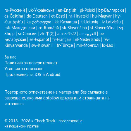
ru-Русский
|
uk-Українська
|
en-English
|
pl-Polski
|
bg-Български
|
cs-Čeština
|
de-Deutsch
|
et-Eesti
|
hr-Hrvatski
|
hu-Magyar
|
hy-
Հայերեն
|
ka-ქართული
|
kk-Қазақша
|
lt-Lietuvių
|
lv-Latviešu
|
mk-Македонски
|
ro-Română
|
sk-Slovenčina
|
sl-Slovenščina
|
sq-
Shqip
|
sr-Српски
|
zh-中文
|
am-አማርኛ
|
ar-العربية
|
be-
Беларуская
|
es-Español
|
fr-Français
|
nl-Nederlands
|
rw-
Kinyarwanda
|
sw-Kiswahili
|
tr-Türkçe
|
mn-Монгол
|
lo-Lao
|
За нас
Политика за поверителност
Условия за ползване
Приложения за iOS и Android
Повторното отпечатване на материали без съгласие е
разрешено, ако има dofollow връзка към страницата на
източника.
© 2013 - 2026 ≡ Check-Track - проследяване
на пощенски пратки