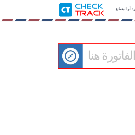
د أو البضائع