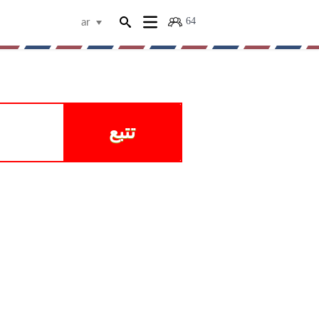
64
ar
تتبع