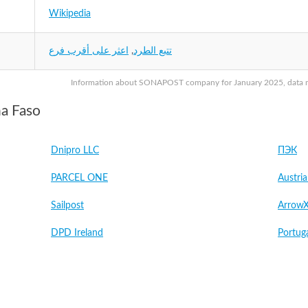
Wikipedia
تتبع الطرد
,
اعثر على أقرب فرع
Information about SONAPOST company for January 2025, data may
a Faso
Dnipro LLC
ПЭК
PARCEL ONE
Austri
Sailpost
Arrow
DPD Ireland
Portug