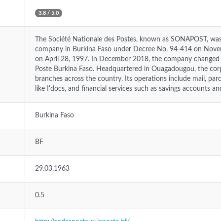
3.8 / 5.0
The Société Nationale des Postes, known as SONAPOST, was 
company in Burkina Faso under Decree No. 94-414 on Novemb
on April 28, 1997. In December 2018, the company changed it
Poste Burkina Faso. Headquartered in Ouagadougou, the cor
branches across the country. Its operations include mail, parcel 
like I'docs, and financial services such as savings accounts a
Burkina Faso
BF
29.03.1963
0.5