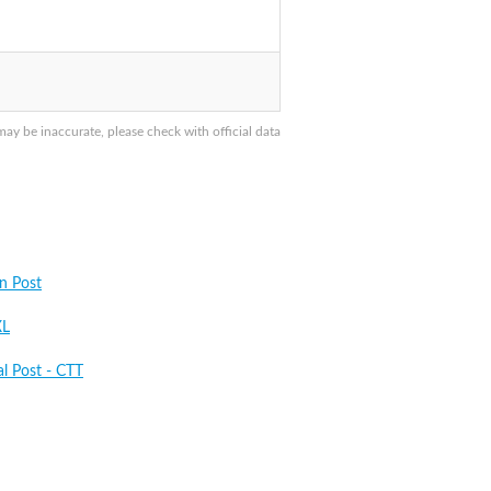
 be inaccurate, please check with official data
an Post
XL
al Post - CTT