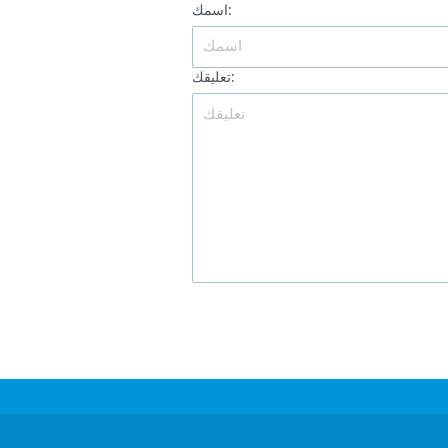
اسمك:
تعليقك: