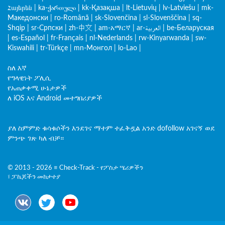
Հայերեն
|
ka-ქართული
|
kk-Қазақша
|
lt-Lietuvių
|
lv-Latviešu
|
mk-
Македонски
|
ro-Română
|
sk-Slovenčina
|
sl-Slovenščina
|
sq-
Shqip
|
sr-Српски
|
zh-中文
|
am-አማርኛ
|
ar-العربية
|
be-Беларуская
|
es-Español
|
fr-Français
|
nl-Nederlands
|
rw-Kinyarwanda
|
sw-
Kiswahili
|
tr-Türkçe
|
mn-Монгол
|
lo-Lao
|
ስለ እኛ
የግላዊነት ፖሊሲ
የአጠቃቀሚ ሁኔታዎች
ለ iOS እና Android መተግበሪያዎች
ያለ ስምምድ ቁሳቁሶችን እንደገና ማተም ተፈቅዷል አንድ dofollow አገናኝ ወደ
ምንጭ ገጽ ካለ ብቻ።
© 2013 - 2026 ≡ Check-Track - የፖስታ ሤሪዎችን
፣ ፓኬጆችን መከታተያ