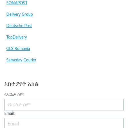
SONAPOST
Delivery Group
Deutsche Post
TopDelivery
GLS Romania
Sameday Courier
አስተያየት አክል
የእርስዎ ስም:
Email: