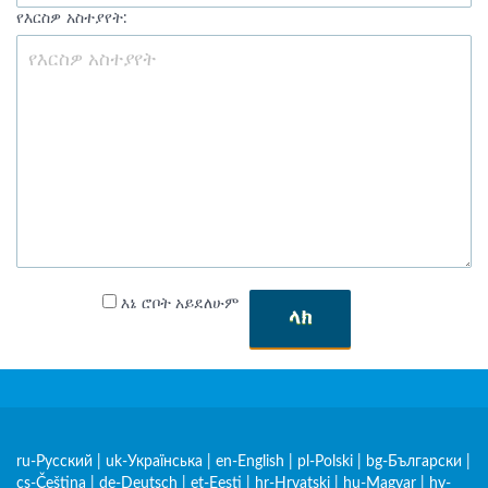
የእርስዎ አስተያየት:
እኔ ሮቦት አይደለሁም
ላክ
ru-Русский
|
uk-Українська
|
en-English
|
pl-Polski
|
bg-Български
|
cs-Čeština
|
de-Deutsch
|
et-Eesti
|
hr-Hrvatski
|
hu-Magyar
|
hy-