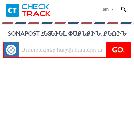
am
SONAPOST ՀԵՏԵՒԵԼ ՓԱԹԵԹԻՆ, ԲԵՌԻՆ
GO!