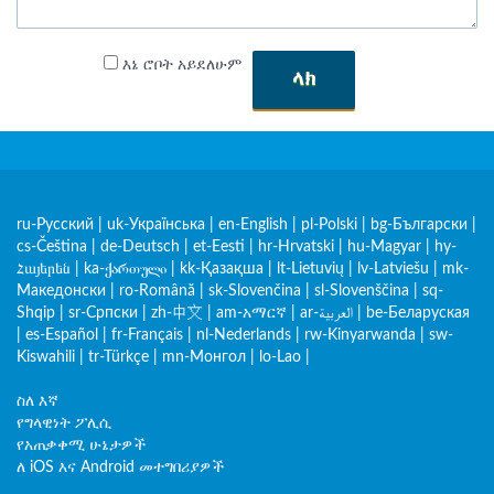
እኔ ሮቦት አይደለሁም
ላክ
ru-Русский
|
uk-Українська
|
en-English
|
pl-Polski
|
bg-Български
|
cs-Čeština
|
de-Deutsch
|
et-Eesti
|
hr-Hrvatski
|
hu-Magyar
|
hy-
Հայերեն
|
ka-ქართული
|
kk-Қазақша
|
lt-Lietuvių
|
lv-Latviešu
|
mk-
Македонски
|
ro-Română
|
sk-Slovenčina
|
sl-Slovenščina
|
sq-
Shqip
|
sr-Српски
|
zh-中文
|
am-አማርኛ
|
ar-العربية
|
be-Беларуская
|
es-Español
|
fr-Français
|
nl-Nederlands
|
rw-Kinyarwanda
|
sw-
Kiswahili
|
tr-Türkçe
|
mn-Монгол
|
lo-Lao
|
ስለ እኛ
የግላዊነት ፖሊሲ
የአጠቃቀሚ ሁኔታዎች
ለ iOS እና Android መተግበሪያዎች