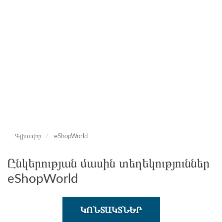
Գլխավոր
eShopWorld
Ընկերության մասին տեղեկություններ
eShopWorld
ԿՈՆՏԱԿՏՆԵՐ