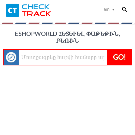
am
ESHOPWORLD ՀԵՏԵՒԵԼ ՓԱԹԵԹԻՆ, Բ
ԵՌԻՆ
GO!