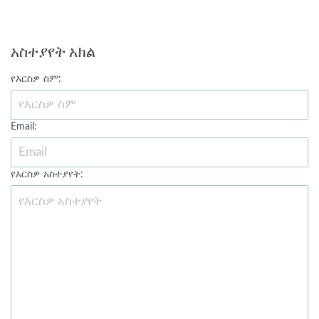
አስተያየት አክል
የእርስዎ ስም:
Email:
የእርስዎ አስተያየት: