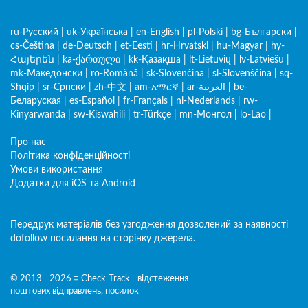
ru-Русский
|
uk-Українська
|
en-English
|
pl-Polski
|
bg-Български
|
cs-Čeština
|
de-Deutsch
|
et-Eesti
|
hr-Hrvatski
|
hu-Magyar
|
hy-
Հայերեն
|
ka-ქართული
|
kk-Қазақша
|
lt-Lietuvių
|
lv-Latviešu
|
mk-Македонски
|
ro-Română
|
sk-Slovenčina
|
sl-Slovenščina
|
sq-
Shqip
|
sr-Српски
|
zh-中文
|
am-አማርኛ
|
ar-العربية
|
be-
Беларуская
|
es-Español
|
fr-Français
|
nl-Nederlands
|
rw-
Kinyarwanda
|
sw-Kiswahili
|
tr-Türkçe
|
mn-Монгол
|
lo-Lao
|
Про нас
Політика конфіденційності
Умови використання
Додатки для iOS та Android
Передрук матеріалів без узгодження дозволений за наявності
dofollow посилання на сторінку джерела.
© 2013 - 2026 ≡ Check-Track - відстеження
поштових відправлень, посилок