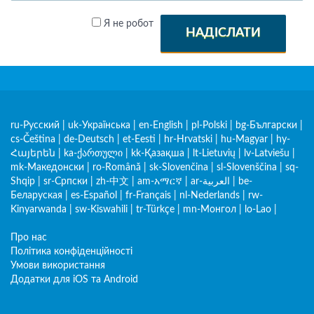
Я не робот
НАДІСЛАТИ
ru-Русский
|
uk-Українська
|
en-English
|
pl-Polski
|
bg-Български
|
cs-Čeština
|
de-Deutsch
|
et-Eesti
|
hr-Hrvatski
|
hu-Magyar
|
hy-
Հայերեն
|
ka-ქართული
|
kk-Қазақша
|
lt-Lietuvių
|
lv-Latviešu
|
mk-Македонски
|
ro-Română
|
sk-Slovenčina
|
sl-Slovenščina
|
sq-
Shqip
|
sr-Српски
|
zh-中文
|
am-አማርኛ
|
ar-العربية
|
be-
Беларуская
|
es-Español
|
fr-Français
|
nl-Nederlands
|
rw-
Kinyarwanda
|
sw-Kiswahili
|
tr-Türkçe
|
mn-Монгол
|
lo-Lao
|
Про нас
Політика конфіденційності
Умови використання
Додатки для iOS та Android