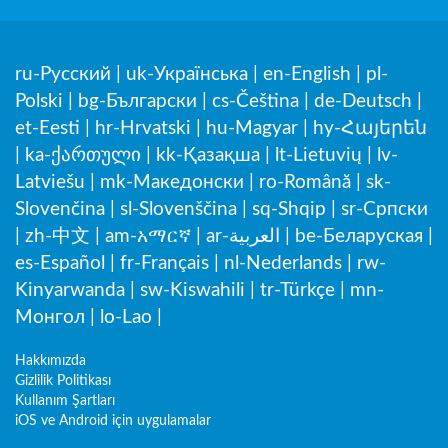
ru-Русский
|
uk-Українська
|
en-English
|
pl-
Polski
|
bg-Български
|
cs-Čeština
|
de-Deutsch
|
et-Eesti
|
hr-Hrvatski
|
hu-Magyar
|
hy-Հայերեն
|
ka-ქართული
|
kk-Қазақша
|
lt-Lietuvių
|
lv-
Latviešu
|
mk-Македонски
|
ro-Română
|
sk-
Slovenčina
|
sl-Slovenščina
|
sq-Shqip
|
sr-Српски
|
zh-中文
|
am-አማርኛ
|
ar-العربية
|
be-Беларуская
|
es-Español
|
fr-Français
|
nl-Nederlands
|
rw-
Kinyarwanda
|
sw-Kiswahili
|
tr-Türkçe
|
mn-
Монгол
|
lo-Lao
|
Hakkımızda
Gizlilik Politikası
Kullanım Şartları
iOS ve Android için uygulamalar