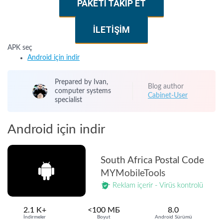
PAKETI TAKIP ET
İLETIŞIM
APK seç
Android için indir
Prepared by Ivan,
Blog author
computer systems
Cabinet-User
specialist
Android için indir
South Africa Postal Code
MYMobileTools
Reklam içerir - Virüs kontrolü
2.1 K+
<100 МБ
8.0
İndirmeler
Boyut
Android Sürümü