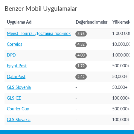
Benzer Mobil Uygulamalar
Uygulama Adı
Değerlendirmeler
Yüklemeler
Meest Пошта: Доставка посилок
1 000 000+
3.98
Correios
10,000,000
4.32
DPD
1.000.000+
4.00
Egypt Post
500,000+
1.79
QatarPost
50,000+
2.42
GLS Slovenia
-
50.000+
GLS CZ
-
100,000+
Courier Guy
-
500,000+
GLS Slovakia
-
100,000+