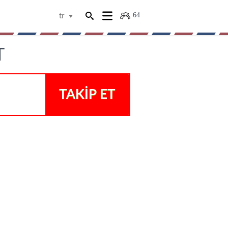
64
tr
T
TAKIP ET