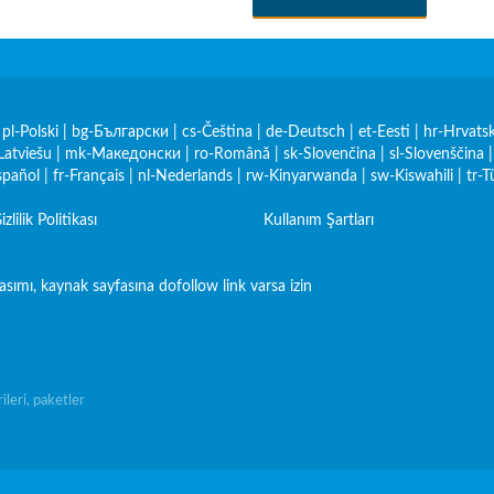
|
pl-Polski
|
bg-Български
|
cs-Čeština
|
de-Deutsch
|
et-Eesti
|
hr-Hrvatsk
Latviešu
|
mk-Македонски
|
ro-Română
|
sk-Slovenčina
|
sl-Slovenščina
spañol
|
fr-Français
|
nl-Nederlands
|
rw-Kinyarwanda
|
sw-Kiswahili
|
tr-T
izlilik Politikası
Kullanım Şartları
ımı, kaynak sayfasına dofollow link varsa izin
leri, paketler