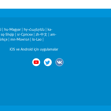
i
|
hu-Magyar
|
hy-Հայերեն
|
ka-
|
sq-Shqip
|
sr-Српски
|
zh-中文
|
am-
ürkçe
|
mn-Монгол
|
lo-Lao
|
iOS ve Android için uygulamalar