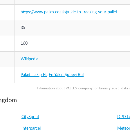
https://www.pallex.co.uk/guide-to-tracking-your-pallet
35
160
Wikipedia
Paketi Takip Et
,
En Yakın Şubeyi Bul
Information about PALLEX company for January 2025, data ma
ingdom
CitySprint
DPD Lo
Interparcel
Meteor