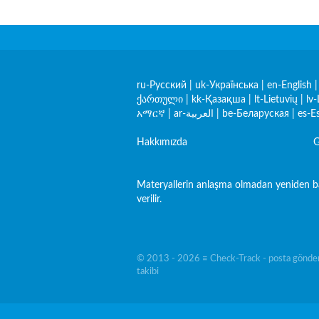
ru-Русский
|
uk-Українська
|
en-English
ქართული
|
kk-Қазақша
|
lt-Lietuvių
|
lv-
አማርኛ
|
ar-العربية
|
be-Беларуская
|
es-E
Hakkımızda
G
Materyallerin anlaşma olmadan yeniden bas
verilir.
© 2013 - 2026 ≡ Check-Track - posta gönderi
takibi