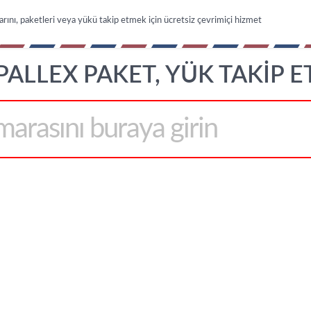
arını, paketleri veya yükü takip etmek için ücretsiz çevrimiçi hizmet
PALLEX PAKET, YÜK TAKIP E