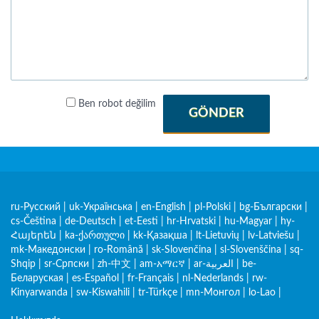
Ben robot değilim
GÖNDER
ru-Русский
|
uk-Українська
|
en-English
|
pl-Polski
|
bg-Български
|
cs-Čeština
|
de-Deutsch
|
et-Eesti
|
hr-Hrvatski
|
hu-Magyar
|
hy-
Հայերեն
|
ka-ქართული
|
kk-Қазақша
|
lt-Lietuvių
|
lv-Latviešu
|
mk-Македонски
|
ro-Română
|
sk-Slovenčina
|
sl-Slovenščina
|
sq-
Shqip
|
sr-Српски
|
zh-中文
|
am-አማርኛ
|
ar-العربية
|
be-
Беларуская
|
es-Español
|
fr-Français
|
nl-Nederlands
|
rw-
Kinyarwanda
|
sw-Kiswahili
|
tr-Türkçe
|
mn-Монгол
|
lo-Lao
|