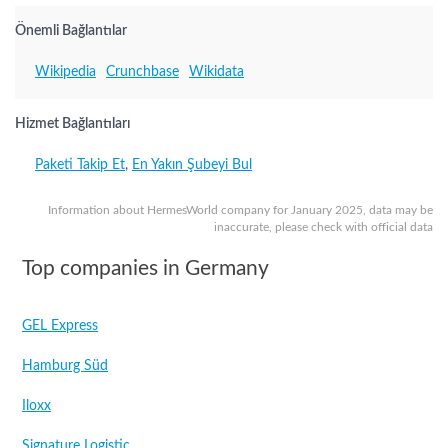
Önemli Bağlantılar
Wikipedia
Crunchbase
Wikidata
Hizmet Bağlantıları
Paketi Takip Et
,
En Yakın Şubeyi Bul
Information about HermesWorld company for January 2025, data may be
inaccurate, please check with official data
Top companies in Germany
GEL Express
Hamburg Süd
Iloxx
Signature Logistic