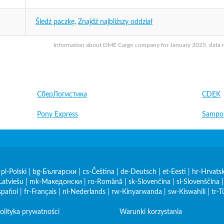
Śledź paczkę
,
Znajdź najbliższy oddział
Information about DME Cargo company for January 2025, data may
СберЛогистика
CDEK
Pony Express
Sampo
|
pl-Polski
|
bg-Български
|
cs-Čeština
|
de-Deutsch
|
et-Eesti
|
hr-Hrvatsk
Latviešu
|
mk-Македонски
|
ro-Română
|
sk-Slovenčina
|
sl-Slovenščina
spañol
|
fr-Français
|
nl-Nederlands
|
rw-Kinyarwanda
|
sw-Kiswahili
|
tr-T
olityka prywatności
Warunki korzystania