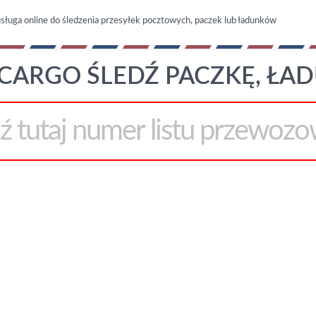
sługa online do śledzenia przesyłek pocztowych, paczek lub ładunków
CARGO ŚLEDŹ PACZKĘ, ŁA