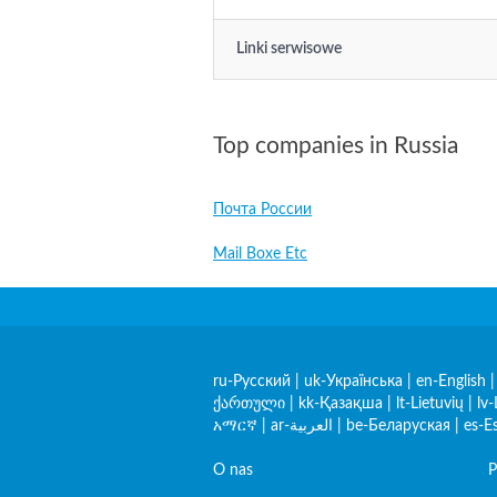
Linki serwisowe
Top companies in Russia
Почта России
Mail Boxe Etc
ru-Русский
|
uk-Українська
|
en-English
ქართული
|
kk-Қазақша
|
lt-Lietuvių
|
lv-
አማርኛ
|
ar-العربية
|
be-Беларуская
|
es-E
O nas
P