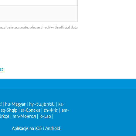
 be inaccurate, please check with official data
st
i
|
hu-Magyar
|
hy-Հայերեն
|
ka-
|
sq-Shqip
|
sr-Српски
|
zh-中文
|
am-
ürkçe
|
mn-Монгол
|
lo-Lao
|
Aplikacje na iOS i Android