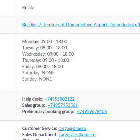
Russia
Building 7, Territory of Domodedovo Airport, Domodedovo, 
Monday: 09:00 - 18:00
Tuesday: 09:00 - 18:00
Wednesday: 09:00 - 18:00
Thursday: 09:00 - 18:00
Friday: 09:00 - 18:00
Saturday: NONE
Sunday: NONE
Help desk:
:
+74955802122
Sales group:
:
+74957953561
Preliminary booking group:
:
+74959678406
Customer Service:
cargo@dme.ru
Sales Department:
cargosales@dme.ru