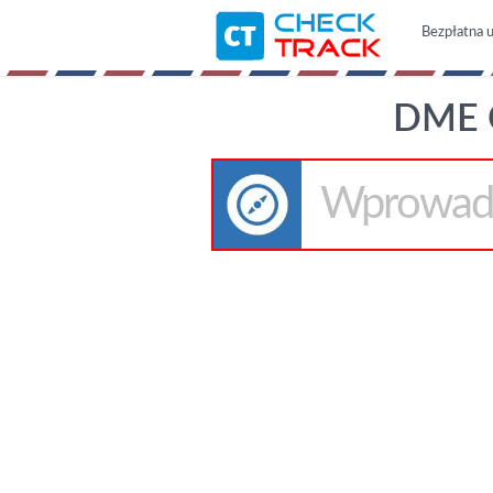
Bezpłatna u
DME 