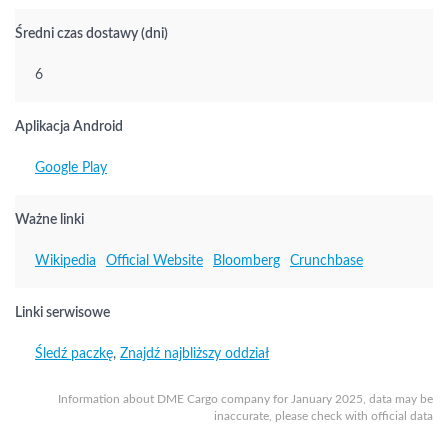
Średni czas dostawy (dni)
6
Aplikacja Android
Google Play
Ważne linki
Wikipedia
Official Website
Bloomberg
Crunchbase
Linki serwisowe
Śledź paczkę
,
Znajdź najbliższy oddział
Information about DME Cargo company for January 2025, data may be
inaccurate, please check with official data