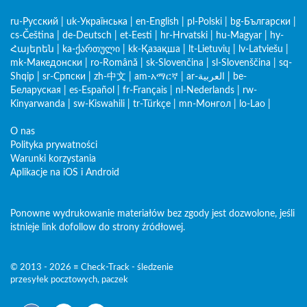
ru-Русский
|
uk-Українська
|
en-English
|
pl-Polski
|
bg-Български
|
cs-Čeština
|
de-Deutsch
|
et-Eesti
|
hr-Hrvatski
|
hu-Magyar
|
hy-
Հայերեն
|
ka-ქართული
|
kk-Қазақша
|
lt-Lietuvių
|
lv-Latviešu
|
mk-Македонски
|
ro-Română
|
sk-Slovenčina
|
sl-Slovenščina
|
sq-
Shqip
|
sr-Српски
|
zh-中文
|
am-አማርኛ
|
ar-العربية
|
be-
Беларуская
|
es-Español
|
fr-Français
|
nl-Nederlands
|
rw-
Kinyarwanda
|
sw-Kiswahili
|
tr-Türkçe
|
mn-Монгол
|
lo-Lao
|
O nas
Polityka prywatności
Warunki korzystania
Aplikacje na iOS i Android
Ponowne wydrukowanie materiałów bez zgody jest dozwolone, jeśli
istnieje link dofollow do strony źródłowej.
© 2013 - 2026 ≡ Check-Track - śledzenie
przesyłek pocztowych, paczek