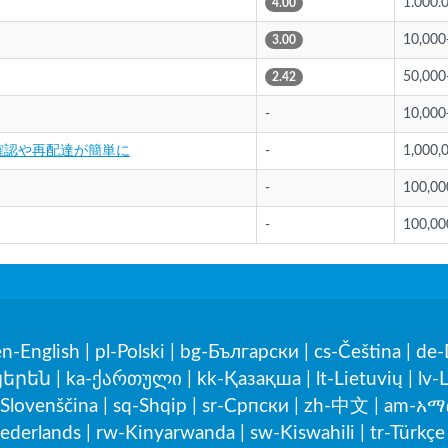
1.000.
4.00
10,000
3.00
50,000
2.42
-
10,000
確認や再配達が簡単に
-
1,000,
-
100,00
-
100,00
en-English
|
pl-Polski
|
bg-Български
|
cs-Čeština
|
de-
յերեն
|
ka-ქართული
|
kk-Қазақша
|
lt-Lietuvių
|
lv-
-Slovenščina
|
sq-Shqip
|
sr-Српски
|
zh-中文
|
am-አማ
ederlands
|
rw-Kinyarwanda
|
sw-Kiswahili
|
tr-Türkçe