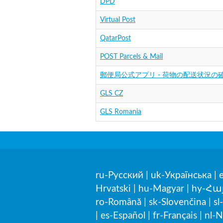
DPD
Virtual Post
QatarPost
POST Parcels & Mail
郵便局公式アプリ - 荷物の配送状況の
GLS CZ
GLS Romania
ru-Русский
|
uk-Українська
|
Hrvatski
|
hu-Magyar
|
hy-Հա
ro-Română
|
sk-Slovenčina
|
sl
|
es-Español
|
fr-Français
|
nl-N