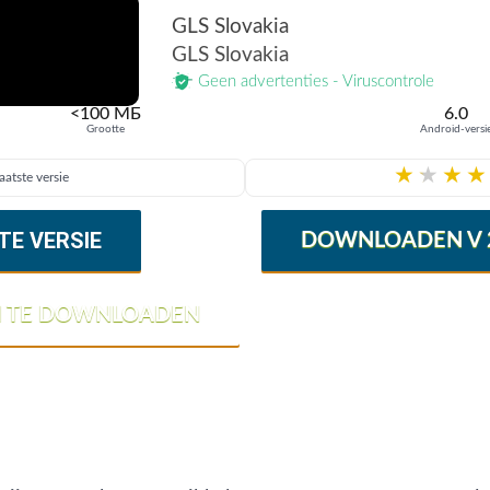
GLS Slovakia
GLS Slovakia
Geen advertenties - Viruscontrole
<100 МБ
6.0
Grootte
Android-versi
★
★
★
★
aatste versie
TE VERSIE
DOWNLOADEN V 2
M TE DOWNLOADEN