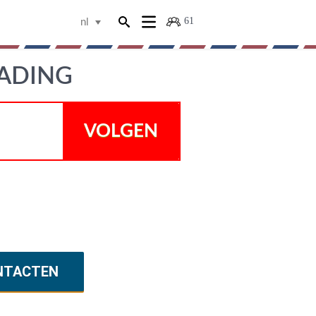
61
nl
LADING
VOLGEN
NTACTEN