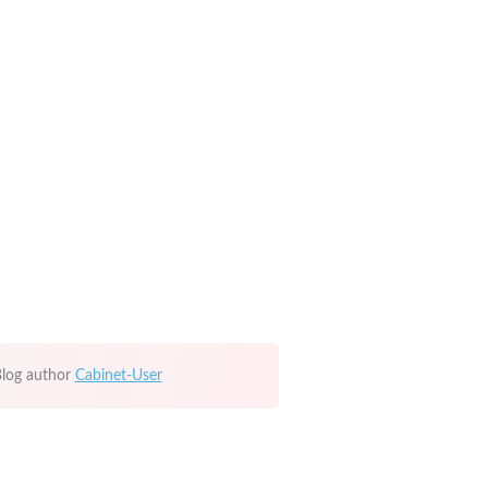
log author
Cabinet-User