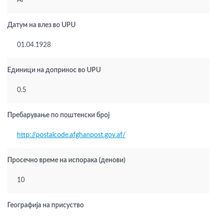
AF
Датум на влез во UPU
01.04.1928
Единици на допринос во UPU
0.5
Пребарување по поштенски број
http://postalcode.afghanpost.gov.af/
Просечно време на испорака (денови)
10
Географија на присуство