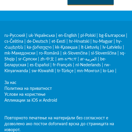
ru-Русский
|
uk-Українська
|
en-English
|
pl-Polski
|
bg-Български
|
cs-Čeština
|
de-Deutsch
|
et-Eesti
|
hr-Hrvatski
|
hu-Magyar
|
hy-
Հայերեն
|
ka-ქართული
|
kk-Қазақша
|
lt-Lietuvių
|
lv-Latviešu
|
mk-Македонски
|
ro-Română
|
sk-Slovenčina
|
sl-Slovenščina
|
sq-
Shqip
|
sr-Српски
|
zh-中文
|
am-አማርኛ
|
ar-العربية
|
be-
Беларуская
|
es-Español
|
fr-Français
|
nl-Nederlands
|
rw-
Kinyarwanda
|
sw-Kiswahili
|
tr-Türkçe
|
mn-Монгол
|
lo-Lao
|
За нас
Политика на приватност
Услови на користење
Апликации за iOS и Android
Повторното печатење на материјали без согласност е
дозволено ако постои doforward врска до страницата на
изворот.