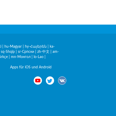
i
|
hu-Magyar
|
hy-Հայերեն
|
ka-
|
sq-Shqip
|
sr-Српски
|
zh-中文
|
am-
ürkçe
|
mn-Монгол
|
lo-Lao
|
Apps für iOS und Android