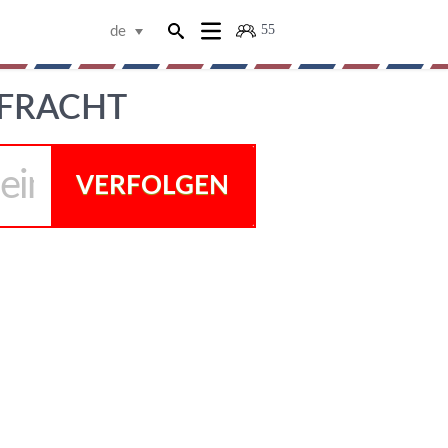
55
de
 FRACHT
VERFOLGEN