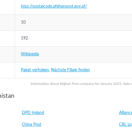
http://postalcode.afghanpost.gov.af/
10
192
Wikipedia
Paket verfolgen
,
Nächste Filiale finden
Information about Afghan Post company for January 2025, data ma
istan
DPD Ireland
Allianc
China Post
CBL Log