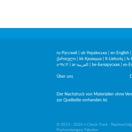
ru-Русский
|
uk-Українська
|
en-English
ქართული
|
kk-Қазақша
|
lt-Lietuvių
|
lv-
አማርኛ
|
ar-العربية
|
be-Беларуская
|
es-E
Über uns
D
Der Nachdruck von Materialien ohne Verei
zur Quellseite vorhanden ist.
© 2013 - 2026 ≡ Check-Track - Nachverfol
Postsendungen, Paketen