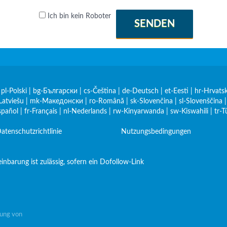
Ich bin kein Roboter
SENDEN
|
pl-Polski
|
bg-Български
|
cs-Čeština
|
de-Deutsch
|
et-Eesti
|
hr-Hrvatsk
Latviešu
|
mk-Македонски
|
ro-Română
|
sk-Slovenčina
|
sl-Slovenščina
spañol
|
fr-Français
|
nl-Nederlands
|
rw-Kinyarwanda
|
sw-Kiswahili
|
tr-T
atenschutzrichtlinie
Nutzungsbedingungen
nbarung ist zulässig, sofern ein Dofollow-Link
gung von