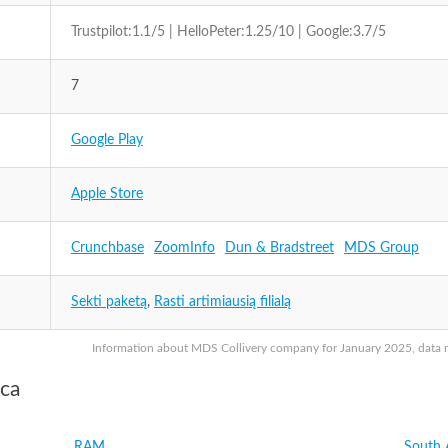
Trustpilot:1.1/5 | HelloPeter:1.25/10 | Google:3.7/5
7
Google Play
Apple Store
Crunchbase
ZoomInfo
Dun & Bradstreet
MDS Group
Sekti paketą
,
Rasti artimiausią filialą
Information about MDS Collivery company for January 2025, data ma
ica
RAM
South 