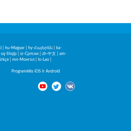
i
|
hu-Magyar
|
hy-Հայերեն
|
ka-
|
sq-Shqip
|
sr-Српски
|
zh-中文
|
am-
ürkçe
|
mn-Монгол
|
lo-Lao
|
Programėlės iOS ir Android