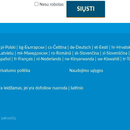
Nesu robotas
SIŲSTI
|
pl-Polski
|
bg-Български
|
cs-Čeština
|
de-Deutsch
|
et-Eesti
|
hr-Hrvatsk
Latviešu
|
mk-Македонски
|
ro-Română
|
sk-Slovenčina
|
sl-Slovenščina
spañol
|
fr-Français
|
nl-Nederlands
|
rw-Kinyarwanda
|
sw-Kiswahili
|
tr-T
rivatumo politika
Naudojimo sąlygos
leidžiamas, jei yra dofollow nuoroda į šaltinio
, pakuočių