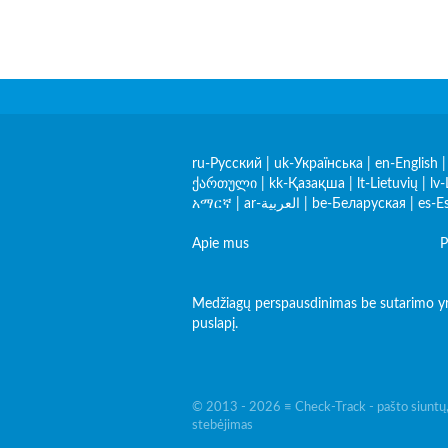
ru-Русский
|
uk-Українська
|
en-English
ქართული
|
kk-Қазақша
|
lt-Lietuvių
|
lv-
አማርኛ
|
ar-العربية
|
be-Беларуская
|
es-E
Apie mus
P
Medžiagų perspausdinimas be sutarimo yra 
puslapį.
© 2013 - 2026 ≡ Check-Track - pašto siuntų
stebėjimas