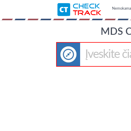
Nemokama i
MDS C