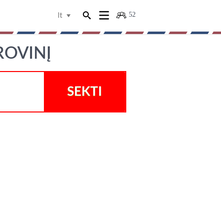
52
lt
ROVINĮ
SEKTI