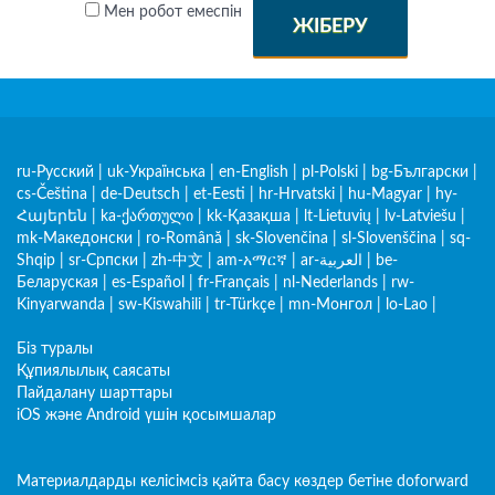
Мен робот емеспін
ЖІБЕРУ
ru-Русский
|
uk-Українська
|
en-English
|
pl-Polski
|
bg-Български
|
cs-Čeština
|
de-Deutsch
|
et-Eesti
|
hr-Hrvatski
|
hu-Magyar
|
hy-
Հայերեն
|
ka-ქართული
|
kk-Қазақша
|
lt-Lietuvių
|
lv-Latviešu
|
mk-Македонски
|
ro-Română
|
sk-Slovenčina
|
sl-Slovenščina
|
sq-
Shqip
|
sr-Српски
|
zh-中文
|
am-አማርኛ
|
ar-العربية
|
be-
Беларуская
|
es-Español
|
fr-Français
|
nl-Nederlands
|
rw-
Kinyarwanda
|
sw-Kiswahili
|
tr-Türkçe
|
mn-Монгол
|
lo-Lao
|
Біз туралы
Құпиялылық саясаты
Пайдалану шарттары
iOS және Android үшін қосымшалар
Материалдарды келісімсіз қайта басу көздер бетіне doforward