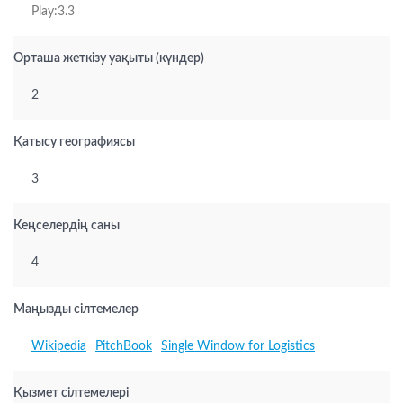
Play:3.3
Орташа жеткізу уақыты (күндер)
2
Қатысу географиясы
3
Кеңселердің саны
4
Маңызды сілтемелер
Wikipedia
PitchBook
Single Window for Logistics
Қызмет сілтемелері