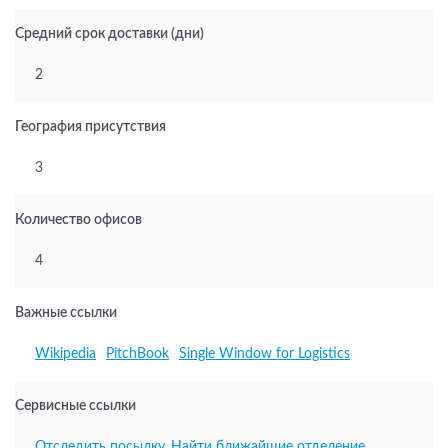
Средний срок доставки (дни)
2
География присутствия
3
Количество офисов
4
Важные ссылки
Wikipedia
PitchBook
Single Window for Logistics
Сервисные ссылки
Отследить посылку
,
Найти ближайшие отделение