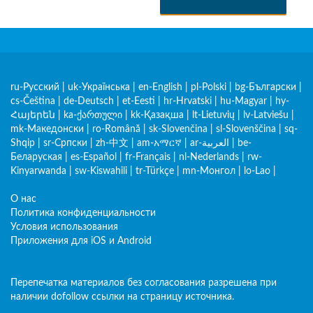
ru-Русский
|
uk-Українська
|
en-English
|
pl-Polski
|
bg-Български
|
cs-Čeština
|
de-Deutsch
|
et-Eesti
|
hr-Hrvatski
|
hu-Magyar
|
hy-
Հայերեն
|
ka-ქართული
|
kk-Қазақша
|
lt-Lietuvių
|
lv-Latviešu
|
mk-Македонски
|
ro-Română
|
sk-Slovenčina
|
sl-Slovenščina
|
sq-
Shqip
|
sr-Српски
|
zh-中文
|
am-አማርኛ
|
ar-العربية
|
be-
Беларуская
|
es-Español
|
fr-Français
|
nl-Nederlands
|
rw-
Kinyarwanda
|
sw-Kiswahili
|
tr-Türkçe
|
mn-Монгол
|
lo-Lao
|
О нас
Политика конфиденциальности
Условия использования
Приложения для iOS и Android
Перепечатка материалов без согласования разрешена при
наличии dofollow ссылки на страницу источника.