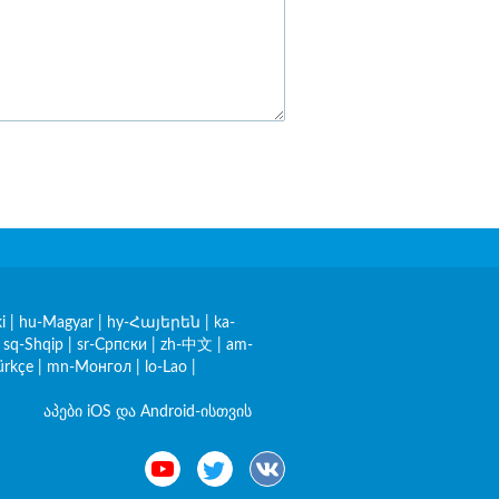
i
|
hu-Magyar
|
hy-Հայերեն
|
ka-
|
sq-Shqip
|
sr-Српски
|
zh-中文
|
am-
ürkçe
|
mn-Монгол
|
lo-Lao
|
აპები iOS და Android-ისთვის