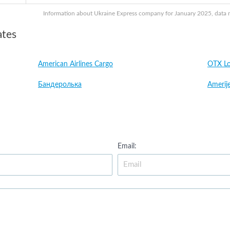
Information about Ukraine Express company for January 2025, data ma
ates
American Airlines Cargo
OTX Lo
Бандеролька
Amerije
Email: