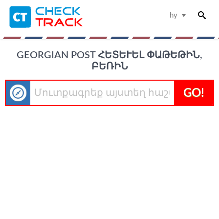
hy
GEORGIAN POST ՀԵՏԵՒԵԼ ՓԱԹԵԹԻՆ, Բ
ԵՌԻՆ
GO!