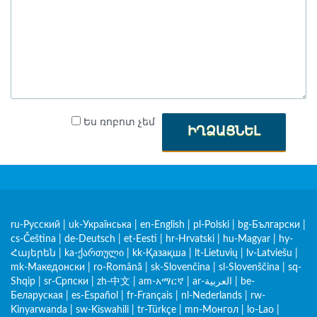
Ես ռոբոտ չեմ
ԻՂՁԱՑՆԵԼ
ru-Русский
|
uk-Українська
|
en-English
|
pl-Polski
|
bg-Български
|
cs-Čeština
|
de-Deutsch
|
et-Eesti
|
hr-Hrvatski
|
hu-Magyar
|
hy-
Հայերեն
|
ka-ქართული
|
kk-Қазақша
|
lt-Lietuvių
|
lv-Latviešu
|
mk-Македонски
|
ro-Română
|
sk-Slovenčina
|
sl-Slovenščina
|
sq-
Shqip
|
sr-Српски
|
zh-中文
|
am-አማርኛ
|
ar-العربية
|
be-
Беларуская
|
es-Español
|
fr-Français
|
nl-Nederlands
|
rw-
Kinyarwanda
|
sw-Kiswahili
|
tr-Türkçe
|
mn-Монгол
|
lo-Lao
|