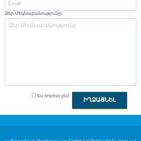
Ձեր Մեկնաբանությունը:
Ես ռոբոտ չեմ
ԻՂՁԱՑՆԵԼ