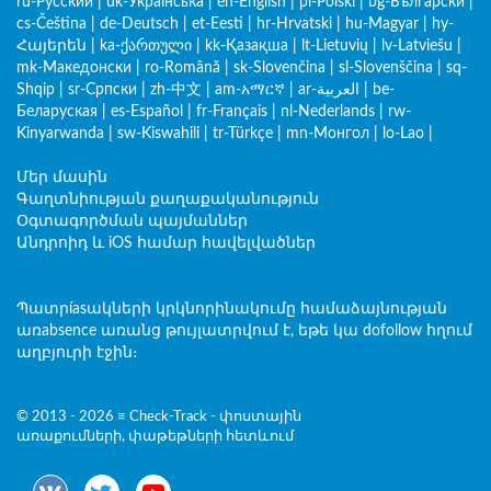
ru-Русский
|
uk-Українська
|
en-English
|
pl-Polski
|
bg-Български
|
cs-Čeština
|
de-Deutsch
|
et-Eesti
|
hr-Hrvatski
|
hu-Magyar
|
hy-
Հայերեն
|
ka-ქართული
|
kk-Қазақша
|
lt-Lietuvių
|
lv-Latviešu
|
mk-Македонски
|
ro-Română
|
sk-Slovenčina
|
sl-Slovenščina
|
sq-
Shqip
|
sr-Српски
|
zh-中文
|
am-አማርኛ
|
ar-العربية
|
be-
Беларуская
|
es-Español
|
fr-Français
|
nl-Nederlands
|
rw-
Kinyarwanda
|
sw-Kiswahili
|
tr-Türkçe
|
mn-Монгол
|
lo-Lao
|
Մեր մասին
Գաղտնիության քաղաքականություն
Օգտագործման պայմաններ
Անդրոիդ և iOS համար հավելվածներ
Պատրíasակների կրկնորինակումը համաձայնության
առabsence առանց թույլատրվում է, եթե կա dofollow հղում
աղբյուրի էջին։
© 2013 - 2026 ≡ Check-Track - փոստային
առաքումների, փաթեթների հետևում