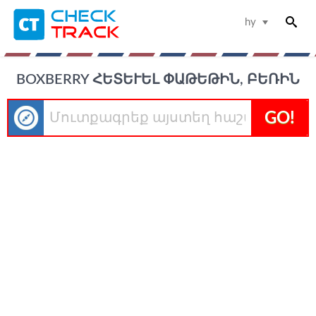
hy
BOXBERRY ՀԵՏԵՒԵԼ ՓԱԹԵԹԻՆ, ԲԵՌԻՆ
GO!