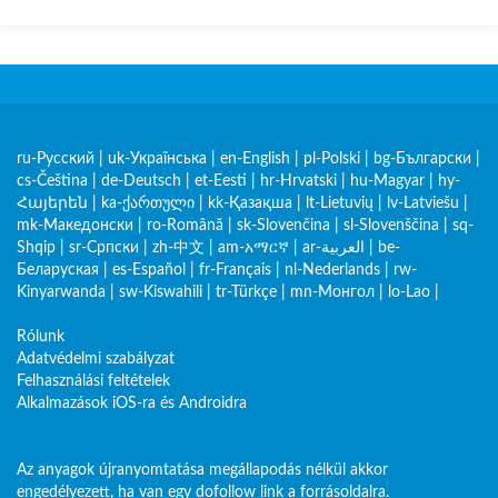
ru-Русский
|
uk-Українська
|
en-English
|
pl-Polski
|
bg-Български
|
cs-Čeština
|
de-Deutsch
|
et-Eesti
|
hr-Hrvatski
|
hu-Magyar
|
hy-
Հայերեն
|
ka-ქართული
|
kk-Қазақша
|
lt-Lietuvių
|
lv-Latviešu
|
mk-Македонски
|
ro-Română
|
sk-Slovenčina
|
sl-Slovenščina
|
sq-
Shqip
|
sr-Српски
|
zh-中文
|
am-አማርኛ
|
ar-العربية
|
be-
Беларуская
|
es-Español
|
fr-Français
|
nl-Nederlands
|
rw-
Kinyarwanda
|
sw-Kiswahili
|
tr-Türkçe
|
mn-Монгол
|
lo-Lao
|
Rólunk
Adatvédelmi szabályzat
Felhasználási feltételek
Alkalmazások iOS-ra és Androidra
Az anyagok újranyomtatása megállapodás nélkül akkor
engedélyezett, ha van egy dofollow link a forrásoldalra.