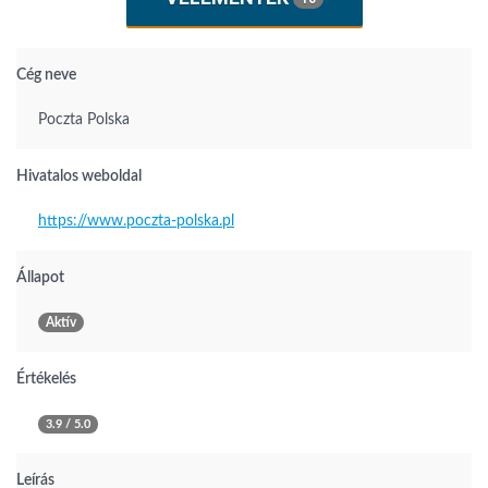
Cég neve
Poczta Polska
Hivatalos weboldal
https://www.poczta-polska.pl
Állapot
Aktív
Értékelés
3.9 / 5.0
Leírás