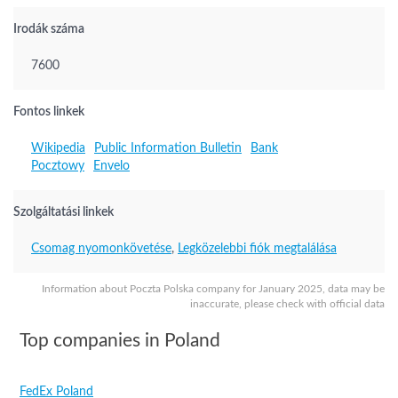
Irodák száma
7600
Fontos linkek
Wikipedia
Public Information Bulletin
Bank
Pocztowy
Envelo
Szolgáltatási linkek
Csomag nyomonkövetése
,
Legközelebbi fiók megtalálása
Information about Poczta Polska company for January 2025, data may be
inaccurate, please check with official data
Top companies in Poland
FedEx Poland