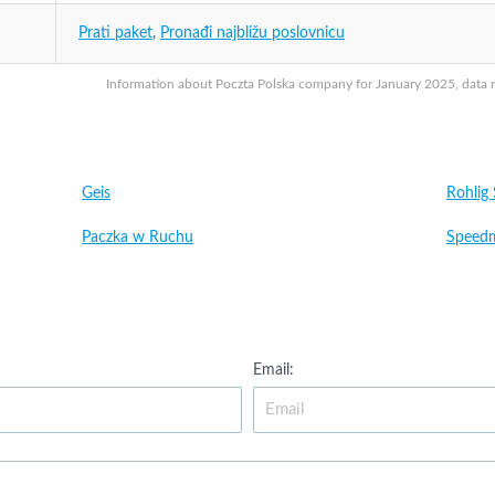
Prati paket
,
Pronađi najbližu poslovnicu
Information about Poczta Polska company for January 2025, data ma
Geis
Rohlig
Paczka w Ruchu
Speedm
Email: