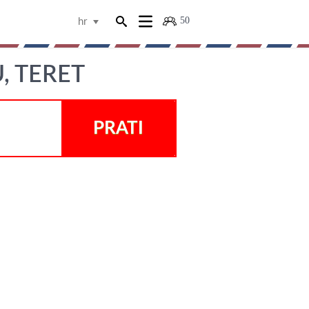
50
hr
, TERET
PRATI