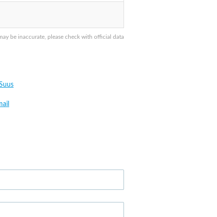
y be inaccurate, please check with official data
 Suus
ail