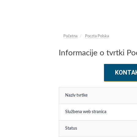
Početna
Poczta Polska
Informacije o tvrtki Po
KONTA
Naziv tvrtke
Službena web stranica
Status