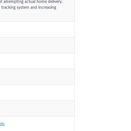
out attempting actual home delivery.
 tracking system and increasing
elo