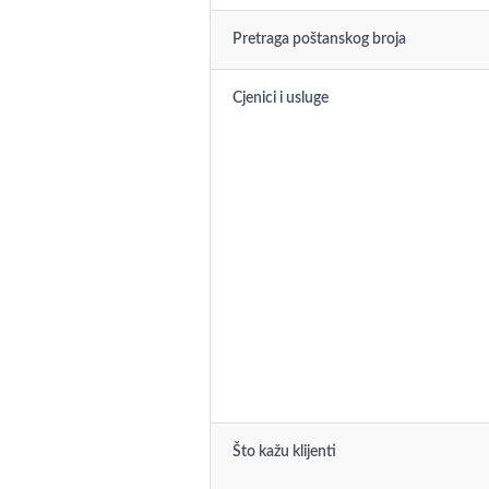
Pretraga poštanskog broja
Cjenici i usluge
Što kažu klijenti