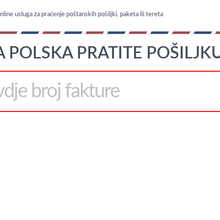
line usluga za praćenje poštanskih pošiljki, paketa ili tereta
 POLSKA PRATITE POŠILJKU