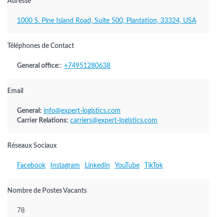
Adresse
1000 S. Pine Island Road, Suite 500, Plantation, 33324, USA
Téléphones de Contact
General office:
:
+74951280638
Email
General:
info@expert-logistics.com
Carrier Relations:
carriers@expert-logistics.com
Réseaux Sociaux
Facebook
Instagram
LinkedIn
YouTube
TikTok
Nombre de Postes Vacants
78