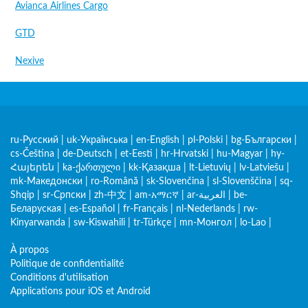
Avianca Airlines Cargo
GTD
Nexive
ru-Русский
|
uk-Українська
|
en-English
|
pl-Polski
|
bg-Български
|
cs-Čeština
|
de-Deutsch
|
et-Eesti
|
hr-Hrvatski
|
hu-Magyar
|
hy-
Հայերեն
|
ka-ქართული
|
kk-Қазақша
|
lt-Lietuvių
|
lv-Latviešu
|
mk-Македонски
|
ro-Română
|
sk-Slovenčina
|
sl-Slovenščina
|
sq-
Shqip
|
sr-Српски
|
zh-中文
|
am-አማርኛ
|
ar-العربية
|
be-
Беларуская
|
es-Español
|
fr-Français
|
nl-Nederlands
|
rw-
Kinyarwanda
|
sw-Kiswahili
|
tr-Türkçe
|
mn-Монгол
|
lo-Lao
|
À propos
Politique de confidentialité
Conditions d'utilisation
Applications pour iOS et Android