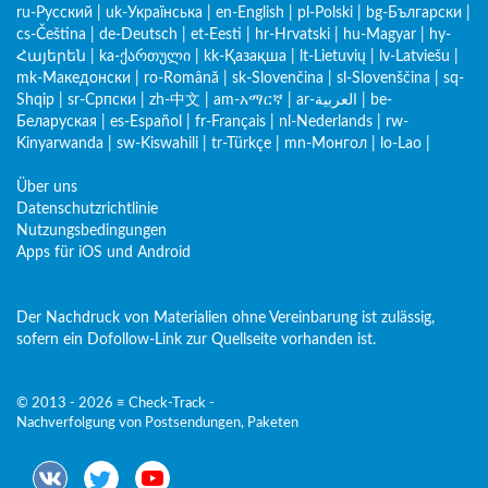
ru-Русский
|
uk-Українська
|
en-English
|
pl-Polski
|
bg-Български
|
cs-Čeština
|
de-Deutsch
|
et-Eesti
|
hr-Hrvatski
|
hu-Magyar
|
hy-
Հայերեն
|
ka-ქართული
|
kk-Қазақша
|
lt-Lietuvių
|
lv-Latviešu
|
mk-Македонски
|
ro-Română
|
sk-Slovenčina
|
sl-Slovenščina
|
sq-
Shqip
|
sr-Српски
|
zh-中文
|
am-አማርኛ
|
ar-العربية
|
be-
Беларуская
|
es-Español
|
fr-Français
|
nl-Nederlands
|
rw-
Kinyarwanda
|
sw-Kiswahili
|
tr-Türkçe
|
mn-Монгол
|
lo-Lao
|
Über uns
Datenschutzrichtlinie
Nutzungsbedingungen
Apps für iOS und Android
Der Nachdruck von Materialien ohne Vereinbarung ist zulässig,
sofern ein Dofollow-Link zur Quellseite vorhanden ist.
© 2013 - 2026 ≡ Check-Track -
Nachverfolgung von Postsendungen, Paketen