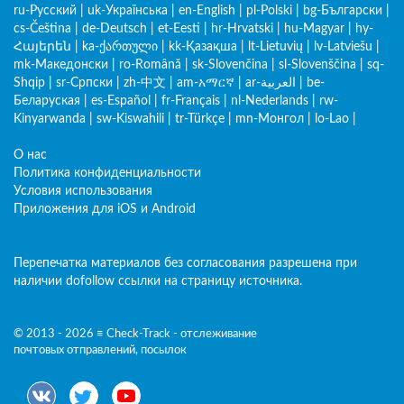
ru-Русский
|
uk-Українська
|
en-English
|
pl-Polski
|
bg-Български
|
cs-Čeština
|
de-Deutsch
|
et-Eesti
|
hr-Hrvatski
|
hu-Magyar
|
hy-
Հայերեն
|
ka-ქართული
|
kk-Қазақша
|
lt-Lietuvių
|
lv-Latviešu
|
mk-Македонски
|
ro-Română
|
sk-Slovenčina
|
sl-Slovenščina
|
sq-
Shqip
|
sr-Српски
|
zh-中文
|
am-አማርኛ
|
ar-العربية
|
be-
Беларуская
|
es-Español
|
fr-Français
|
nl-Nederlands
|
rw-
Kinyarwanda
|
sw-Kiswahili
|
tr-Türkçe
|
mn-Монгол
|
lo-Lao
|
О нас
Политика конфиденциальности
Условия использования
Приложения для iOS и Android
Перепечатка материалов без согласования разрешена при
наличии dofollow ссылки на страницу источника.
© 2013 - 2026 ≡ Check-Track - отслеживание
почтовых отправлений, посылок