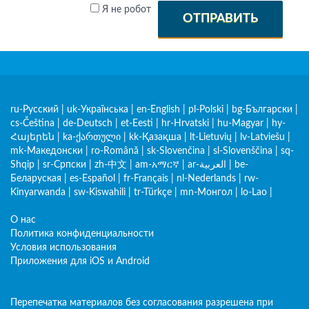
Я не робот
ОТПРАВИТЬ
ru-Русский
|
uk-Українська
|
en-English
|
pl-Polski
|
bg-Български
|
cs-Čeština
|
de-Deutsch
|
et-Eesti
|
hr-Hrvatski
|
hu-Magyar
|
hy-
Հայերեն
|
ka-ქართული
|
kk-Қазақша
|
lt-Lietuvių
|
lv-Latviešu
|
mk-Македонски
|
ro-Română
|
sk-Slovenčina
|
sl-Slovenščina
|
sq-
Shqip
|
sr-Српски
|
zh-中文
|
am-አማርኛ
|
ar-العربية
|
be-
Беларуская
|
es-Español
|
fr-Français
|
nl-Nederlands
|
rw-
Kinyarwanda
|
sw-Kiswahili
|
tr-Türkçe
|
mn-Монгол
|
lo-Lao
|
О нас
Политика конфиденциальности
Условия использования
Приложения для iOS и Android
Перепечатка материалов без согласования разрешена при