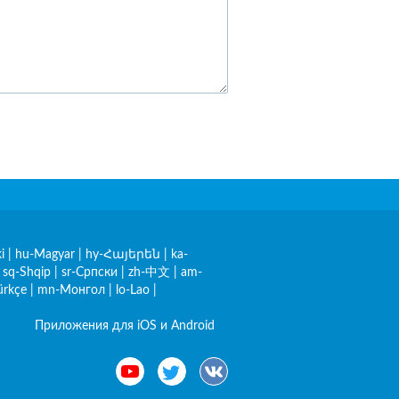
i
|
hu-Magyar
|
hy-Հայերեն
|
ka-
|
sq-Shqip
|
sr-Српски
|
zh-中文
|
am-
ürkçe
|
mn-Монгол
|
lo-Lao
|
Приложения для iOS и Android