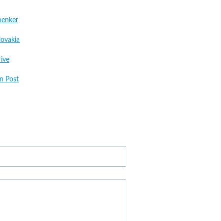
henker
ovakia
rive
an Post