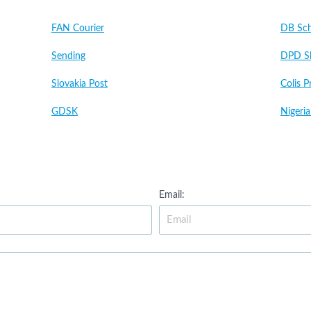
FAN Courier
DB Sc
Sending
DPD Sl
Slovakia Post
Colis P
GDSK
Nigeri
Email: