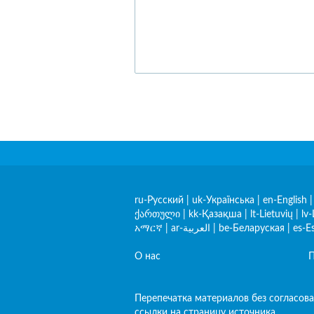
ru-Русский
|
uk-Українська
|
en-English
ქართული
|
kk-Қазақша
|
lt-Lietuvių
|
lv-
አማርኛ
|
ar-العربية
|
be-Беларуская
|
es-E
О нас
П
Перепечатка материалов без согласова
ссылки на страницу источника.