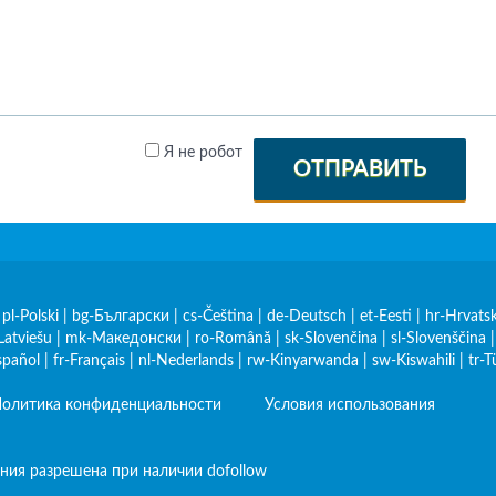
Я не робот
ОТПРАВИТЬ
|
pl-Polski
|
bg-Български
|
cs-Čeština
|
de-Deutsch
|
et-Eesti
|
hr-Hrvatsk
Latviešu
|
mk-Македонски
|
ro-Română
|
sk-Slovenčina
|
sl-Slovenščina
spañol
|
fr-Français
|
nl-Nederlands
|
rw-Kinyarwanda
|
sw-Kiswahili
|
tr-T
олитика конфиденциальности
Условия использования
ния разрешена при наличии dofollow