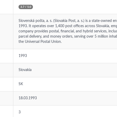
3.7 / 5.0
Slovenská pošta, a. s. (Slovakia Post, a. s.) is a state-owned e
1993. It operates over 1,400 post offices across Slovakia, em
company provides postal, financial, and hybrid services, includ
parcel delivery, and money orders, serving over 5 million inhab
the Universal Postal Union.
1993
Slovakia
SK
18.03.1993
3