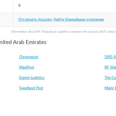
8
Отследить посылку
,
Найти ближайшие отделение
Information about RF Shipping & Logistics company for January 2025, data ma
nited Arab Emirates
Chronopost
DPD Sl
MaxiPost
RF Ship
Expert-Logistics
The Co
Swaziland Post
Major 