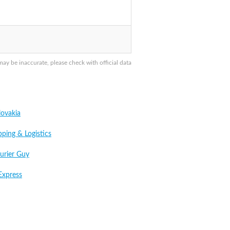
y be inaccurate, please check with official data
ovakia
ping & Logistics
urier Guy
Express