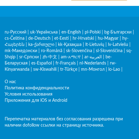
ru-Русский
|
uk-Українська
|
en-English
|
pl-Polski
|
bg-Български
|
cs-Čeština
|
de-Deutsch
|
et-Eesti
|
hr-Hrvatski
|
hu-Magyar
|
hy-
Հայերեն
|
ka-ქართული
|
kk-Қазақша
|
lt-Lietuvių
|
lv-Latviešu
|
mk-Македонски
|
ro-Română
|
sk-Slovenčina
|
sl-Slovenščina
|
sq-
Shqip
|
sr-Српски
|
zh-中文
|
am-አማርኛ
|
ar-العربية
|
be-
Беларуская
|
es-Español
|
fr-Français
|
nl-Nederlands
|
rw-
Kinyarwanda
|
sw-Kiswahili
|
tr-Türkçe
|
mn-Монгол
|
lo-Lao
|
О нас
Политика конфиденциальности
Условия использования
Приложения для iOS и Android
Перепечатка материалов без согласования разрешена при
наличии dofollow ссылки на страницу источника.