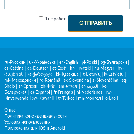
Я не робот
ОТПРАВИТЬ
ru-Русский
|
uk-Українська
|
en-English
|
pl-Polski
|
bg-Български
|
cs-Čeština
|
de-Deutsch
|
et-Eesti
|
hr-Hrvatski
|
hu-Magyar
|
hy-
Հայերեն
|
ka-ქართული
|
kk-Қазақша
|
lt-Lietuvių
|
lv-Latviešu
|
mk-Македонски
|
ro-Română
|
sk-Slovenčina
|
sl-Slovenščina
|
sq-
Shqip
|
sr-Српски
|
zh-中文
|
am-አማርኛ
|
ar-العربية
|
be-
Беларуская
|
es-Español
|
fr-Français
|
nl-Nederlands
|
rw-
Kinyarwanda
|
sw-Kiswahili
|
tr-Türkçe
|
mn-Монгол
|
lo-Lao
|
О нас
Политика конфиденциальности
Условия использования
Приложения для iOS и Android