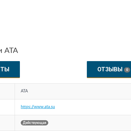
и ATA
КТЫ
ОТЗЫВЫ
0
ATA
https://www.ata.su
Действующая