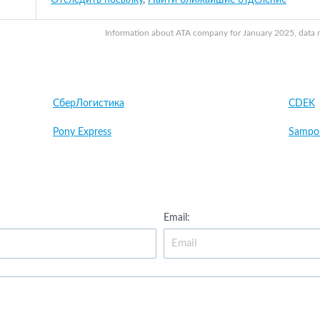
Отследить посылку
,
Найти ближайшие отделение
Information about ATA company for January 2025, data ma
СберЛогистика
CDEK
Pony Express
Sampo
Email: