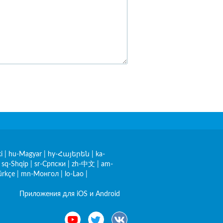
i
|
hu-Magyar
|
hy-Հայերեն
|
ka-
|
sq-Shqip
|
sr-Српски
|
zh-中文
|
am-
ürkçe
|
mn-Монгол
|
lo-Lao
|
Приложения для iOS и Android