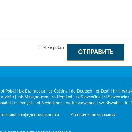
Я не робот
ОТПРАВИТЬ
|
pl-Polski
|
bg-Български
|
cs-Čeština
|
de-Deutsch
|
et-Eesti
|
hr-Hrvatsk
Latviešu
|
mk-Македонски
|
ro-Română
|
sk-Slovenčina
|
sl-Slovenščina
spañol
|
fr-Français
|
nl-Nederlands
|
rw-Kinyarwanda
|
sw-Kiswahili
|
tr-T
олитика конфиденциальности
Условия использования