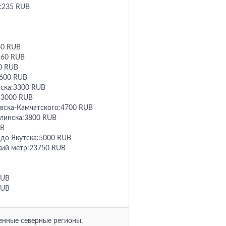
г:235 RUB
60 RUB
360 RUB
0 RUB
6600 RUB
нска:3300 RUB
:3000 RUB
вска-Камчатского:4700 RUB
линска:3800 RUB
UB
до Якутска:5000 RUB
кий метр:23750 RUB
RUB
RUB
енные северные регионы,