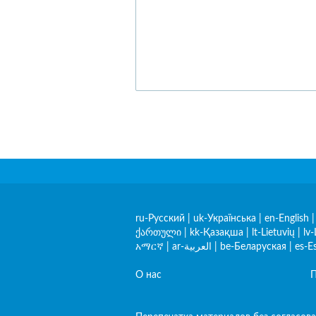
ru-Русский
|
uk-Українська
|
en-English
ქართული
|
kk-Қазақша
|
lt-Lietuvių
|
lv-
አማርኛ
|
ar-العربية
|
be-Беларуская
|
es-E
О нас
П