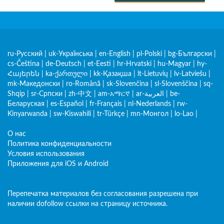
ru-Русский
|
uk-Українська
|
en-English
|
pl-Polski
|
bg-Български
|
cs-Čeština
|
de-Deutsch
|
et-Eesti
|
hr-Hrvatski
|
hu-Magyar
|
hy-
Հայերեն
|
ka-ქართული
|
kk-Қазақша
|
lt-Lietuvių
|
lv-Latviešu
|
mk-Македонски
|
ro-Română
|
sk-Slovenčina
|
sl-Slovenščina
|
sq-
Shqip
|
sr-Српски
|
zh-中文
|
am-አማርኛ
|
ar-العربية
|
be-
Беларуская
|
es-Español
|
fr-Français
|
nl-Nederlands
|
rw-
Kinyarwanda
|
sw-Kiswahili
|
tr-Türkçe
|
mn-Монгол
|
lo-Lao
|
О нас
Политика конфиденциальности
Условия использования
Приложения для iOS и Android
Перепечатка материалов без согласования разрешена при
наличии dofollow ссылки на страницу источника.