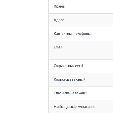
Краіна
Адрас
Кантактныя тэлефоны
Email
Сацыяльныя сеткі
Колькасць вакансій
Спасылка на вакансіі
Напісаць скаргу/пытанне