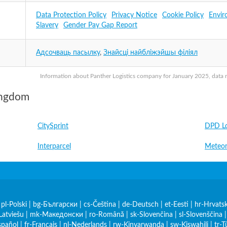
Data Protection Policy
Privacy Notice
Cookie Policy
Envir
Slavery
Gender Pay Gap Report
Адсочваць пасылку
,
Знайсці найбліжэйшы філіял
Information about Panther Logistics company for January 2025, data ma
ingdom
CitySprint
DPD Lo
Interparcel
Meteor
|
pl-Polski
|
bg-Български
|
cs-Čeština
|
de-Deutsch
|
et-Eesti
|
hr-Hrvatsk
Latviešu
|
mk-Македонски
|
ro-Română
|
sk-Slovenčina
|
sl-Slovenščina
spañol
|
fr-Français
|
nl-Nederlands
|
rw-Kinyarwanda
|
sw-Kiswahili
|
tr-T