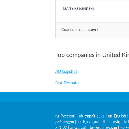
Палітыка кампаніі
Спасылкі на паслугі
Top companies in United K
AO Logistics
Fast Despatch
ru-Русский
|
uk-Українська
|
en-English
ქართული
|
kk-Қазақша
|
lt-Lietuvių
|
lv-
አማርኛ
|
ar-العربية
|
be-Беларуская
|
es-E