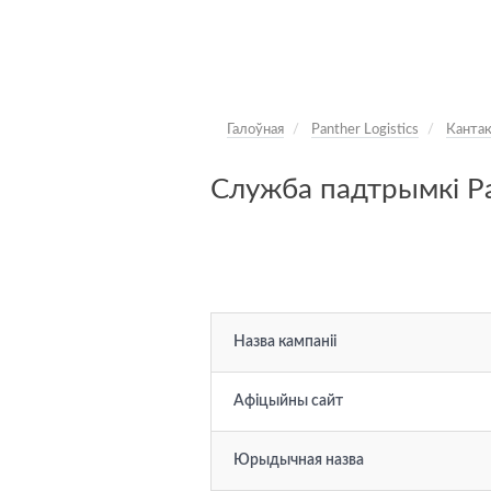
Галоўная
Panther Logistics
Канта
Служба падтрымкі Pan
Назва кампаніі
Афіцыйны сайт
Юрыдычная назва