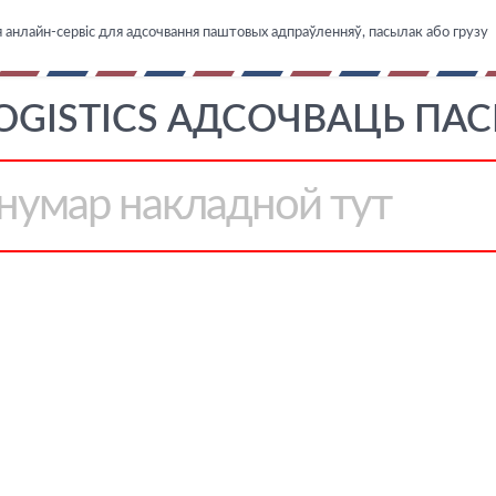
 анлайн-сервіс для адсочвання паштовых адпраўленняў, пасылак або грузу
OGISTICS АДСОЧВАЦЬ ПАС