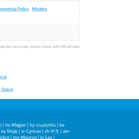
onmental Policy
Modern
y be inaccurate, please check with official data
cal
 Space
i
|
hu-Magyar
|
hy-Հայերեն
|
ka-
|
sq-Shqip
|
sr-Српски
|
zh-中文
|
am-
ürkçe
|
mn-Монгол
|
lo-Lao
|