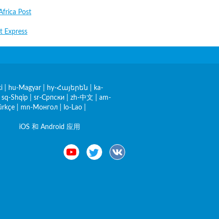
Africa Post
t Express
i
|
hu-Magyar
|
hy-Հայերեն
|
ka-
|
sq-Shqip
|
sr-Српски
|
zh-中文
|
am-
ürkçe
|
mn-Монгол
|
lo-Lao
|
iOS 和 Android 应用