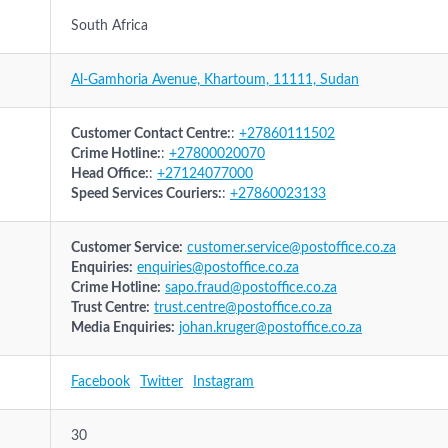
South Africa
Al-Gamhoria Avenue, Khartoum, 11111, Sudan
Customer Contact Centre:
:
+27860111502
Crime Hotline:
:
+27800020070
Head Office:
:
+27124077000
Speed Services Couriers:
:
+27860023133
Customer Service:
customer.service@postoffice.co.za
Enquiries:
enquiries@postoffice.co.za
Crime Hotline:
sapo.fraud@postoffice.co.za
Trust Centre:
trust.centre@postoffice.co.za
Media Enquiries:
johan.kruger@postoffice.co.za
Facebook
Twitter
Instagram
30