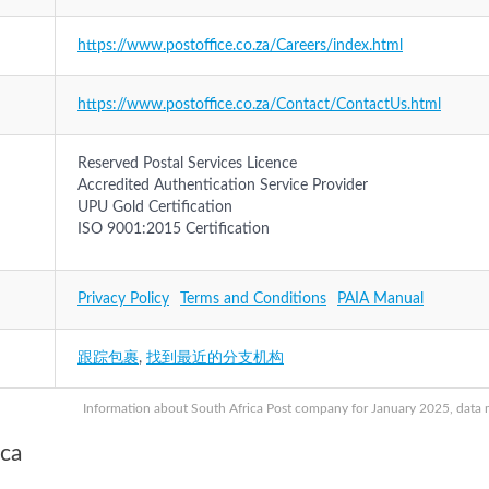
https://www.postoffice.co.za/Careers/index.html
https://www.postoffice.co.za/Contact/ContactUs.html
Reserved Postal Services Licence
Accredited Authentication Service Provider
UPU Gold Certification
ISO 9001:2015 Certification
Privacy Policy
Terms and Conditions
PAIA Manual
跟踪包裹
,
找到最近的分支机构
Information about South Africa Post company for January 2025, data ma
ica