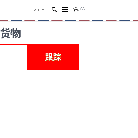
66
zh
，货物
跟踪