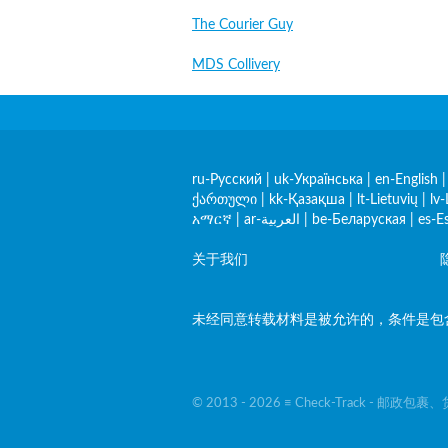
The Courier Guy
MDS Collivery
ru-Русский
|
uk-Українська
|
en-English
ქართული
|
kk-Қазақша
|
lt-Lietuvių
|
lv-
አማርኛ
|
ar-العربية
|
be-Беларуская
|
es-E
关于我们
未经同意转载材料是被允许的，条件是包含指向
© 2013 - 2026 ≡ Check-Track - 邮政包