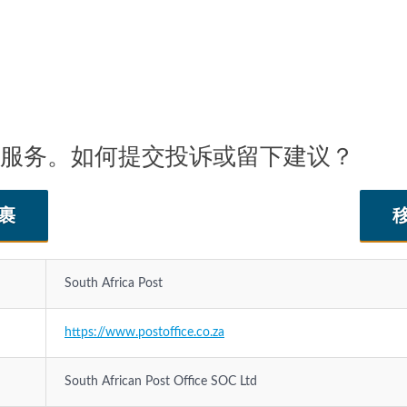
Post 支持服务。如何提交投诉或留下建议？
裹
South Africa Post
https://www.postoffice.co.za
South African Post Office SOC Ltd