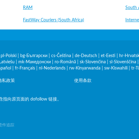
RAM
South 
FastWay Couriers (South Africa)
Interne
|
pl-Polski
|
bg-Български
|
cs-Čeština
|
de-Deutsch
|
et-Eesti
|
hr-Hrvatsk
Latviešu
|
mk-Македонски
|
ro-Română
|
sk-Slovenčina
|
sl-Slovenščina
spañol
|
fr-Français
|
nl-Nederlands
|
rw-Kinyarwanda
|
sw-Kiswahili
|
tr-T
隐私政策
使用条款
原页面的 dofollow 链接。
裹、货件追踪