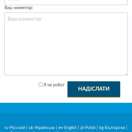
Ваш коментар:
Я не робот
НАДІСЛАТИ
ru-Русский
|
uk-Українська
|
en-English
|
pl-Polski
|
bg-Български
|