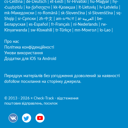
cs-Čeština
|
de-Deutsch
|
et-Eesti
|
hr-Hrvatski
|
hu-Magyar
|
hy-
Հայերեն
|
ka-ქართული
|
kk-Қазақша
|
lt-Lietuvių
|
lv-Latviešu
|
mk-Македонски
|
ro-Română
|
sk-Slovenčina
|
sl-Slovenščina
|
sq-
Shqip
|
sr-Српски
|
zh-中文
|
am-አማርኛ
|
ar-العربية
|
be-
Беларуская
|
es-Español
|
fr-Français
|
nl-Nederlands
|
rw-
Kinyarwanda
|
sw-Kiswahili
|
tr-Türkçe
|
mn-Монгол
|
lo-Lao
|
Про нас
Політика конфіденційності
Умови використання
Додатки для iOS та Android
Передрук матеріалів без узгодження дозволений за наявності
dofollow посилання на сторінку джерела.
© 2013 - 2026 ≡ Check-Track - відстеження
поштових відправлень, посилок