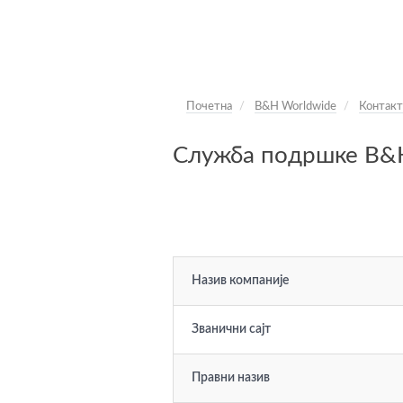
Почетна
B&H Worldwide
Контакт
Служба подршке B&H
Назив компаније
Званични сајт
Правни назив