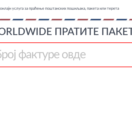
онлајн услуга за праћење поштанских пошиљака, пакета или терета
ORLDWIDE ПРАТИТЕ ПАКЕТ,