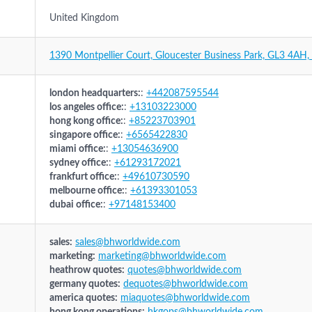
United Kingdom
1390 Montpellier Court, Gloucester Business Park, GL3 4AH
london headquarters:
:
+442087595544
los angeles office:
:
+13103223000
hong kong office:
:
+85223703901
singapore office:
:
+6565422830
miami office:
:
+13054636900
sydney office:
:
+61293172021
frankfurt office:
:
+49610730590
melbourne office:
:
+61393301053
dubai office:
:
+97148153400
sales:
sales@bhworldwide.com
marketing:
marketing@bhworldwide.com
heathrow quotes:
quotes@bhworldwide.com
germany quotes:
dequotes@bhworldwide.com
america quotes:
miaquotes@bhworldwide.com