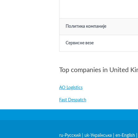
Политика компаније
Сервисне везе
Top companies in United K
AO Logistics
Fast Despatch
ru-Русский
|
uk-Українська
|
en-English