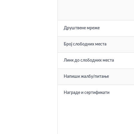
Друштвене мреже
Број слободних места
Линк до слободних места
Напиши жалбу/питање
Награде и сертификати