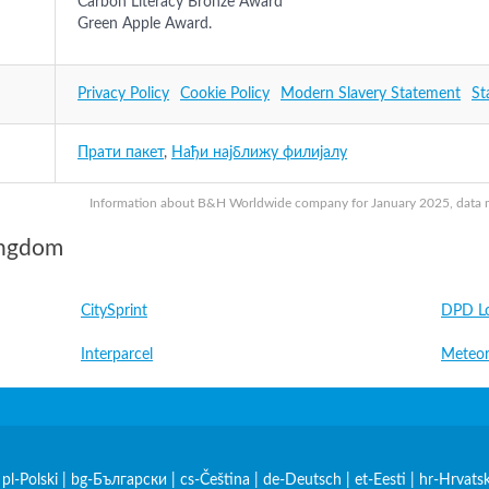
Carbon Literacy Bronze Award
Green Apple Award.
Privacy Policy
Cookie Policy
Modern Slavery Statement
St
Прати пакет
,
Нађи најближу филијалу
Information about B&H Worldwide company for January 2025, data may
ingdom
CitySprint
DPD Lo
Interparcel
Meteor
|
pl-Polski
|
bg-Български
|
cs-Čeština
|
de-Deutsch
|
et-Eesti
|
hr-Hrvatsk