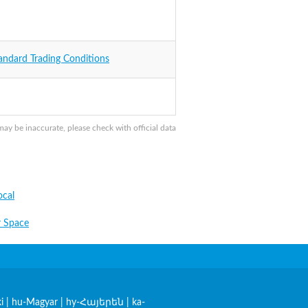
andard Trading Conditions
 be inaccurate, please check with official data
cal
 Space
i
|
hu-Magyar
|
hy-Հայերեն
|
ka-