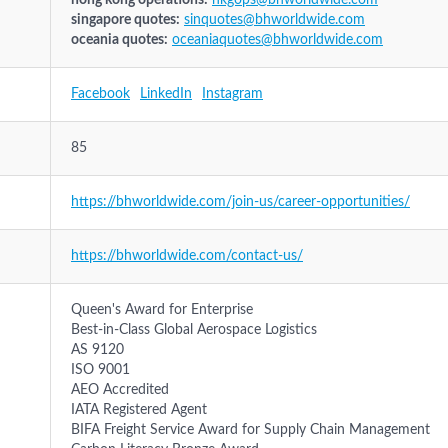
hong kong operations:
hkgops@bhworldwide.com
singapore quotes:
sinquotes@bhworldwide.com
oceania quotes:
oceaniaquotes@bhworldwide.com
Facebook
LinkedIn
Instagram
85
https://bhworldwide.com/join-us/career-opportunities/
https://bhworldwide.com/contact-us/
Queen's Award for Enterprise
Best-in-Class Global Aerospace Logistics
AS 9120
ISO 9001
AEO Accredited
IATA Registered Agent
BIFA Freight Service Award for Supply Chain Management