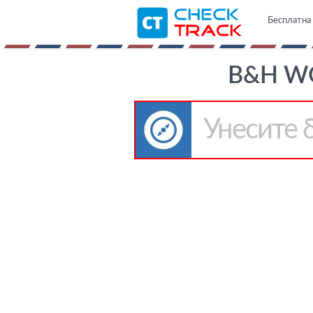
Бесплатна 
B&H W