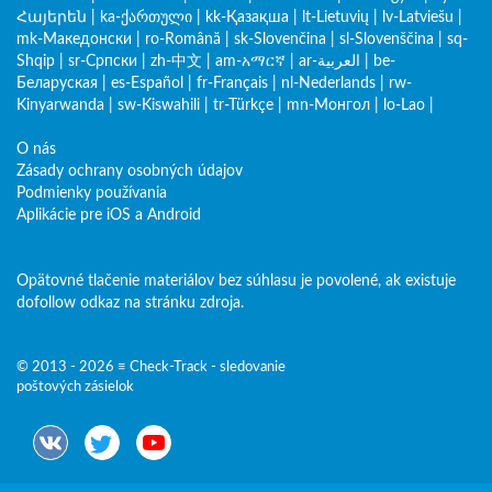
Հայերեն
|
ka-ქართული
|
kk-Қазақша
|
lt-Lietuvių
|
lv-Latviešu
|
mk-Македонски
|
ro-Română
|
sk-Slovenčina
|
sl-Slovenščina
|
sq-
Shqip
|
sr-Српски
|
zh-中文
|
am-አማርኛ
|
ar-العربية
|
be-
Беларуская
|
es-Español
|
fr-Français
|
nl-Nederlands
|
rw-
Kinyarwanda
|
sw-Kiswahili
|
tr-Türkçe
|
mn-Монгол
|
lo-Lao
|
O nás
Zásady ochrany osobných údajov
Podmienky používania
Aplikácie pre iOS a Android
Opätovné tlačenie materiálov bez súhlasu je povolené, ak existuje
dofollow odkaz na stránku zdroja.
© 2013 - 2026 ≡ Check-Track - sledovanie
poštových zásielok