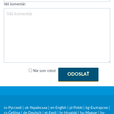
Váš komentár:
Nie som robot
ODOSLAŤ
ru-Русский
|
uk-Українська
|
en-English
|
pl-Polski
|
bg-Български
|
cs-Čeština
|
de-Deutsch
|
et-Eesti
|
hr-Hrvatski
|
hu-Magyar
|
hy-