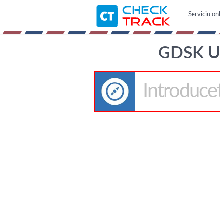
Serviciu on
GDSK U