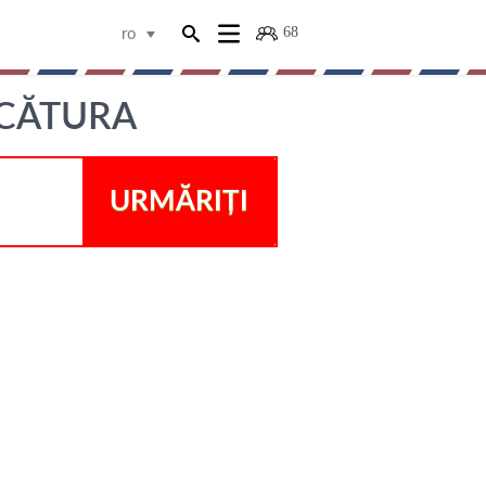
68
ro
RCĂTURA
URMĂRIȚI