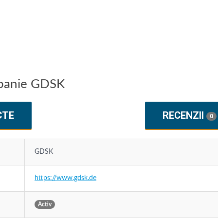
mpanie GDSK
CTE
RECENZII
0
GDSK
https://www.gdsk.de
Activ