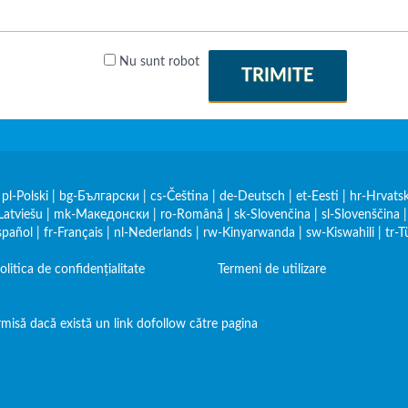
Nu sunt robot
TRIMITE
|
pl-Polski
|
bg-Български
|
cs-Čeština
|
de-Deutsch
|
et-Eesti
|
hr-Hrvatsk
Latviešu
|
mk-Македонски
|
ro-Română
|
sk-Slovenčina
|
sl-Slovenščina
spañol
|
fr-Français
|
nl-Nederlands
|
rw-Kinyarwanda
|
sw-Kiswahili
|
tr-T
olitica de confidențialitate
Termeni de utilizare
misă dacă există un link dofollow către pagina