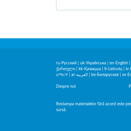
ru-Русский
|
uk-Українська
|
en-English
ქართული
|
kk-Қазақша
|
lt-Lietuvių
|
lv-
አማርኛ
|
ar-العربية
|
be-Беларуская
|
es-E
Despre noi
P
Restampa materialelor fără acord este per
sursă.