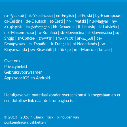
ru-Русский
|
uk-Українська
|
en-English
|
pl-Polski
|
bg-Български
|
cs-Čeština
|
de-Deutsch
|
et-Eesti
|
hr-Hrvatski
|
hu-Magyar
|
hy-
Հայերեն
|
ka-ქართული
|
kk-Қазақша
|
lt-Lietuvių
|
lv-Latviešu
|
mk-Македонски
|
ro-Română
|
sk-Slovenčina
|
sl-Slovenščina
|
sq-
Shqip
|
sr-Српски
|
zh-中文
|
am-አማርኛ
|
ar-العربية
|
be-
Беларуская
|
es-Español
|
fr-Français
|
nl-Nederlands
|
rw-
Kinyarwanda
|
sw-Kiswahili
|
tr-Türkçe
|
mn-Монгол
|
lo-Lao
|
Over ons
Privacybeleid
Gebruiksvoorwaarden
Apps voor iOS en Android
Heruitgave van materiaal zonder overeenkomst is toegestaan als er
een dofollow link naar de bronpagina is.
© 2013 - 2026 ≡ Check-Track - bijhouden van
postzendingen, pakketten