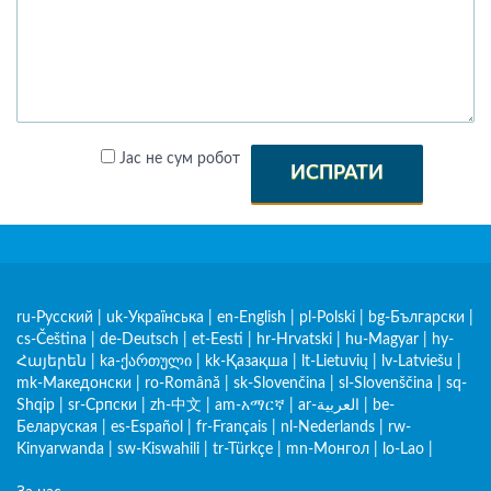
Јас не сум робот
ИСПРАТИ
ru-Русский
|
uk-Українська
|
en-English
|
pl-Polski
|
bg-Български
|
cs-Čeština
|
de-Deutsch
|
et-Eesti
|
hr-Hrvatski
|
hu-Magyar
|
hy-
Հայերեն
|
ka-ქართული
|
kk-Қазақша
|
lt-Lietuvių
|
lv-Latviešu
|
mk-Македонски
|
ro-Română
|
sk-Slovenčina
|
sl-Slovenščina
|
sq-
Shqip
|
sr-Српски
|
zh-中文
|
am-አማርኛ
|
ar-العربية
|
be-
Беларуская
|
es-Español
|
fr-Français
|
nl-Nederlands
|
rw-
Kinyarwanda
|
sw-Kiswahili
|
tr-Türkçe
|
mn-Монгол
|
lo-Lao
|