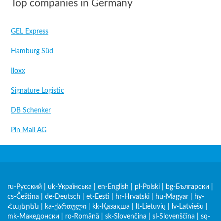
Top companies in Germany
GEL Express
Hamburg Süd
Iloxx
Signature Logistic
DB Schenker
Pin Mail AG
ru-Русский
|
uk-Українська
|
en-English
|
pl-Polski
|
bg-Български
|
cs-Čeština
|
de-Deutsch
|
et-Eesti
|
hr-Hrvatski
|
hu-Magyar
|
hy-
Հայերեն
|
ka-ქართული
|
kk-Қазақша
|
lt-Lietuvių
|
lv-Latviešu
|
mk-Македонски
|
ro-Română
|
sk-Slovenčina
|
sl-Slovenščina
|
sq-