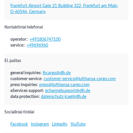
Frankfurt Airport Gate 21 Building 322, Frankfurt am Main,
D-60546, Germany
Kontaktiniai telefonai
operator:
:
+491806747100
service:
:
+49696960
El. paštas
general inquiries:
lhcargo@dlh.de
customer service:
customer-service@lufthansa-cargo.com
press inquiries:
press@lufthansa-cargo.com
eServices support:
echannelsupport@dlh.de
data protection:
datenschutz-lcag@dlh.de
Socialiniai tinklai
Facebook
Instagram
LinkedIn
YouTube