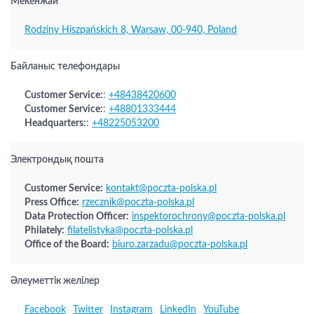
Мекенжай
Rodziny Hiszpańskich 8, Warsaw, 00-940, Poland
Байланыс телефондары
Customer Service:
:
+48438420600
Customer Service:
:
+48801333444
Headquarters:
:
+48225053200
Электрондық пошта
Customer Service:
kontakt@poczta-polska.pl
Press Office:
rzecznik@poczta-polska.pl
Data Protection Officer:
inspektorochrony@poczta-polska.pl
Philately:
filatelistyka@poczta-polska.pl
Office of the Board:
biuro.zarzadu@poczta-polska.pl
Әлеуметтік желілер
Facebook
Twitter
Instagram
LinkedIn
YouTube