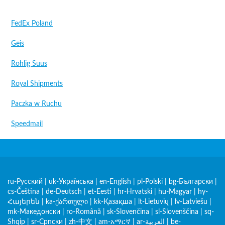
FedEx Poland
Geis
Rohlig Suus
Royal Shipments
Paczka w Ruchu
Speedmail
ru-Русский
|
uk-Українська
|
en-English
|
pl-Polski
|
bg-Български
|
cs-Čeština
|
de-Deutsch
|
et-Eesti
|
hr-Hrvatski
|
hu-Magyar
|
hy-
Հայերեն
|
ka-ქართული
|
kk-Қазақша
|
lt-Lietuvių
|
lv-Latviešu
|
mk-Македонски
|
ro-Română
|
sk-Slovenčina
|
sl-Slovenščina
|
sq-
Shqip
|
sr-Српски
|
zh-中文
|
am-አማርኛ
|
ar-العربية
|
be-