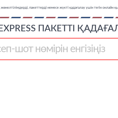
өнелтілімдерді, пакеттерді немесе жүкті қадағалау үшін тегін онлайн қ
EXPRESS ПАКЕТТІ ҚАДАҒА