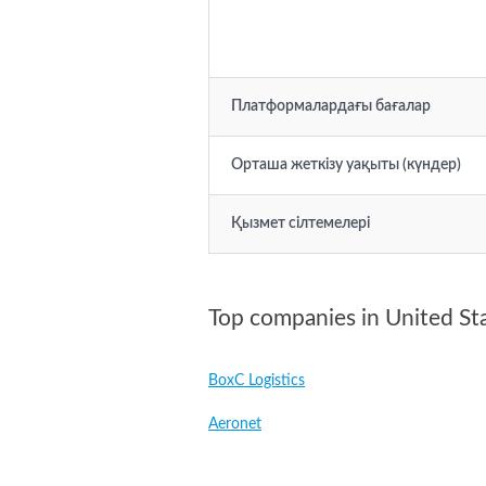
Платформалардағы бағалар
Орташа жеткізу уақыты (күндер)
Қызмет сілтемелері
Top companies in United St
BoxC Logistics
Aeronet