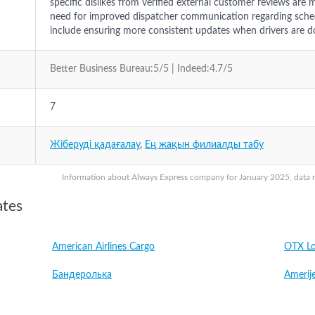
specific dislikes from verified external customer reviews are
need for improved dispatcher communication regarding sche
include ensuring more consistent updates when drivers are d
Better Business Bureau:5/5 | Indeed:4.7/5
7
Жіберуді қадағалау
,
Ең жақын филиалды табу
Information about Always Express company for January 2025, data ma
ates
American Airlines Cargo
OTX Lo
Бандеролька
Amerije