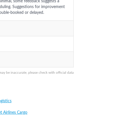
 minimal, some feedback suggests a
duling. Suggestions for improvement
ouble-booked or delayed.
y be inaccurate, please check with official data
gistics
t Airlines Cargo