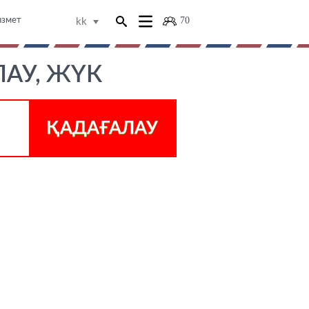
70
ызмет
kk
ЛАУ, ЖҮК
ҚАДАҒАЛАУ