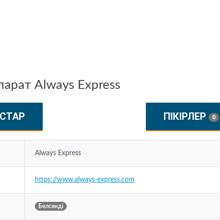
арат Always Express
СТАР
ПІКІРЛЕР
0
Always Express
https://www.always-express.com
Белсенді