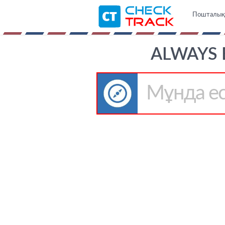
Пошталық ж
ALWAYS 