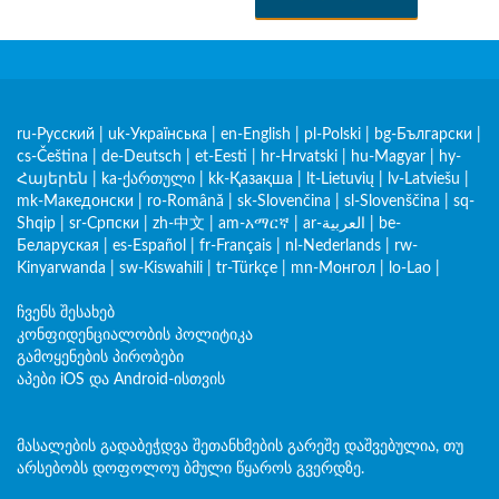
ru-Русский
|
uk-Українська
|
en-English
|
pl-Polski
|
bg-Български
|
cs-Čeština
|
de-Deutsch
|
et-Eesti
|
hr-Hrvatski
|
hu-Magyar
|
hy-
Հայերեն
|
ka-ქართული
|
kk-Қазақша
|
lt-Lietuvių
|
lv-Latviešu
|
mk-Македонски
|
ro-Română
|
sk-Slovenčina
|
sl-Slovenščina
|
sq-
Shqip
|
sr-Српски
|
zh-中文
|
am-አማርኛ
|
ar-العربية
|
be-
Беларуская
|
es-Español
|
fr-Français
|
nl-Nederlands
|
rw-
Kinyarwanda
|
sw-Kiswahili
|
tr-Türkçe
|
mn-Монгол
|
lo-Lao
|
ჩვენს შესახებ
კონფიდენციალობის პოლიტიკა
გამოყენების პირობები
აპები iOS და Android-ისთვის
მასალების გადაბეჭდვა შეთანხმების გარეშე დაშვებულია, თუ
არსებობს დოფოლოუ ბმული წყაროს გვერდზე.