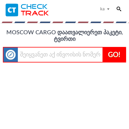
ka
MOSCOW CARGO ᲓᲐᲐᲗᲕᲐᲚᲘᲔᲠᲔᲗ ᲞᲐᲙᲔᲢᲘ,
ᲢᲕᲘᲠᲗᲘ
GO!