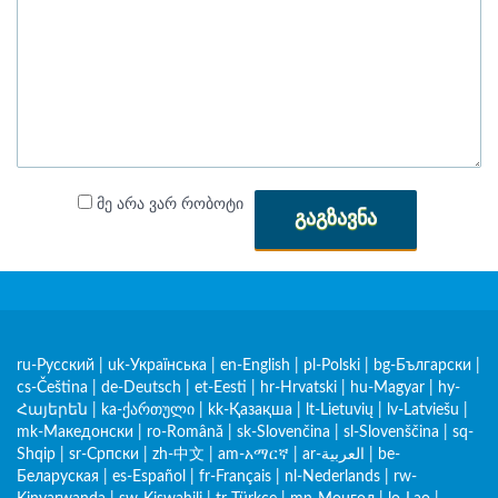
მე არა ვარ რობოტი
ᲒᲐᲒᲖᲐᲕᲜᲐ
ru-Русский
|
uk-Українська
|
en-English
|
pl-Polski
|
bg-Български
|
cs-Čeština
|
de-Deutsch
|
et-Eesti
|
hr-Hrvatski
|
hu-Magyar
|
hy-
Հայերեն
|
ka-ქართული
|
kk-Қазақша
|
lt-Lietuvių
|
lv-Latviešu
|
mk-Македонски
|
ro-Română
|
sk-Slovenčina
|
sl-Slovenščina
|
sq-
Shqip
|
sr-Српски
|
zh-中文
|
am-አማርኛ
|
ar-العربية
|
be-
Беларуская
|
es-Español
|
fr-Français
|
nl-Nederlands
|
rw-