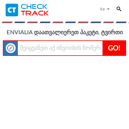
ka
ENVIALIA ᲓᲐᲐᲗᲕᲐᲚᲘᲔᲠᲔᲗ ᲞᲐᲙᲔᲢᲘ, ᲢᲕᲘᲠᲗᲘ
GO!