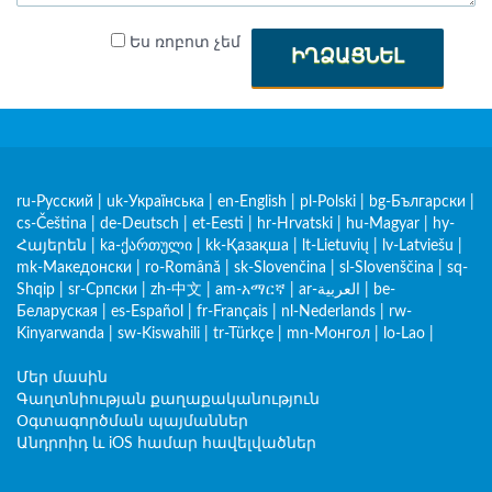
Ես ռոբոտ չեմ
ԻՂՁԱՑՆԵԼ
ru-Русский
|
uk-Українська
|
en-English
|
pl-Polski
|
bg-Български
|
cs-Čeština
|
de-Deutsch
|
et-Eesti
|
hr-Hrvatski
|
hu-Magyar
|
hy-
Հայերեն
|
ka-ქართული
|
kk-Қазақша
|
lt-Lietuvių
|
lv-Latviešu
|
mk-Македонски
|
ro-Română
|
sk-Slovenčina
|
sl-Slovenščina
|
sq-
Shqip
|
sr-Српски
|
zh-中文
|
am-አማርኛ
|
ar-العربية
|
be-
Беларуская
|
es-Español
|
fr-Français
|
nl-Nederlands
|
rw-
Kinyarwanda
|
sw-Kiswahili
|
tr-Türkçe
|
mn-Монгол
|
lo-Lao
|
Մեր մասին
Գաղտնիության քաղաքականություն
Օգտագործման պայմաններ
Անդրոիդ և iOS համար հավելվածներ