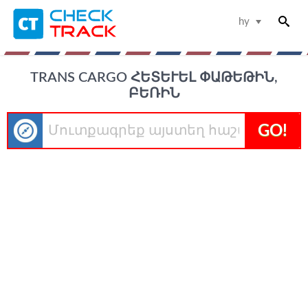
hy
TRANS CARGO ՀԵՏԵՒԵԼ ՓԱԹԵԹԻՆ, Բ
ԵՌԻՆ
GO!