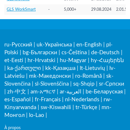
GLS WorkSmart
-
5,000+
29.08.2024
2.01.51
ru-Русский
|
uk-Українська
|
en-English
|
pl-
Polski
|
bg-Български
|
cs-Čeština
|
de-Deutsch
|
et-Eesti
|
hr-Hrvatski
|
hu-Magyar
|
hy-Հայերեն
|
ka-ქართული
|
kk-Қазақша
|
lt-Lietuvių
|
lv-
Latviešu
|
mk-Македонски
|
ro-Română
|
sk-
Slovenčina
|
sl-Slovenščina
|
sq-Shqip
|
sr-Српски
|
zh-中文
|
am-አማርኛ
|
ar-العربية
|
be-Беларуская
|
es-Español
|
fr-Français
|
nl-Nederlands
|
rw-
Kinyarwanda
|
sw-Kiswahili
|
tr-Türkçe
|
mn-
Монгол
|
lo-Lao
|
À propos