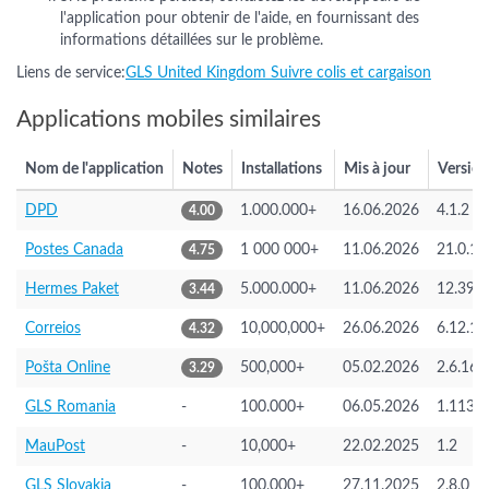
l'application pour obtenir de l'aide, en fournissant des
informations détaillées sur le problème.
Liens de service:
GLS United Kingdom Suivre colis et cargaison
Applications mobiles similaires
Nom de l'application
Notes
Installations
Mis à jour
Version
DPD
1.000.000+
16.06.2026
4.1.2
4.00
Postes Canada
1 000 000+
11.06.2026
21.0.1.
4.75
Hermes Paket
5.000.000+
11.06.2026
12.39.0
3.44
Correios
10,000,000+
26.06.2026
6.12.1
4.32
Pošta Online
500,000+
05.02.2026
2.6.16
3.29
GLS Romania
-
100.000+
06.05.2026
1.113.0
MauPost
-
10,000+
22.02.2025
1.2
GLS Slovakia
-
100,000+
27.11.2025
2.8.0