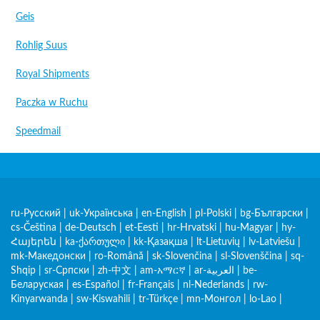
Geis
Rohlig Suus
Royal Shipments
Paczka w Ruchu
Speedmail
ru-Русский
|
uk-Українська
|
en-English
|
pl-Polski
|
bg-Български
|
cs-Čeština
|
de-Deutsch
|
et-Eesti
|
hr-Hrvatski
|
hu-Magyar
|
hy-
Հայերեն
|
ka-ქართული
|
kk-Қазақша
|
lt-Lietuvių
|
lv-Latviešu
|
mk-Македонски
|
ro-Română
|
sk-Slovenčina
|
sl-Slovenščina
|
sq-
Shqip
|
sr-Српски
|
zh-中文
|
am-አማርኛ
|
ar-العربية
|
be-
Беларуская
|
es-Español
|
fr-Français
|
nl-Nederlands
|
rw-
Kinyarwanda
|
sw-Kiswahili
|
tr-Türkçe
|
mn-Монгол
|
lo-Lao
|