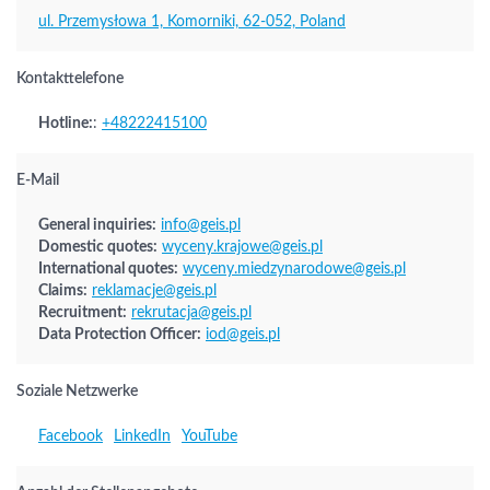
ul. Przemysłowa 1, Komorniki, 62-052, Poland
Kontakttelefone
Hotline:
:
+48222415100
E-Mail
General inquiries:
info@geis.pl
Domestic quotes:
wyceny.krajowe@geis.pl
International quotes:
wyceny.miedzynarodowe@geis.pl
Claims:
reklamacje@geis.pl
Recruitment:
rekrutacja@geis.pl
Data Protection Officer:
iod@geis.pl
Soziale Netzwerke
Facebook
LinkedIn
YouTube