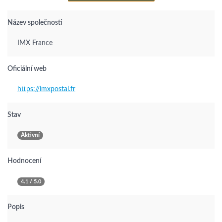
Název společnosti
IMX France
Oficiální web
https://imxpostal.fr
Stav
Aktivní
Hodnocení
4.1 / 5.0
Popis