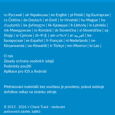
ru-Русский
|
uk-Українська
|
en-English
|
pl-Polski
|
bg-Български
|
cs-Čeština
|
de-Deutsch
|
et-Eesti
|
hr-Hrvatski
|
hu-Magyar
|
hy-
Հայերեն
|
ka-ქართული
|
kk-Қазақша
|
lt-Lietuvių
|
lv-Latviešu
|
mk-Македонски
|
ro-Română
|
sk-Slovenčina
|
sl-Slovenščina
|
sq-
Shqip
|
sr-Српски
|
zh-中文
|
am-አማርኛ
|
ar-العربية
|
be-
Беларуская
|
es-Español
|
fr-Français
|
nl-Nederlands
|
rw-
Kinyarwanda
|
sw-Kiswahili
|
tr-Türkçe
|
mn-Монгол
|
lo-Lao
|
O nás
Zásady ochrany osobních údajů
Podmínky použití
Aplikace pro iOS a Android
Přetiskování materiálů bez souhlasu je povoleno, pokud existuje
dofollow odkaz na stránku zdroje.
© 2013 - 2026 ≡ Check-Track - sledování
poštovních zásilek, balíků