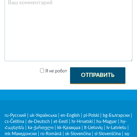
Я не робот
ОТПРАВИТЬ
ru-Русский
|
uk-Українська
|
en-English
|
pl-Polski
|
bg-Български
|
cs-Čeština
|
de-Deutsch
|
et-Eesti
|
hr-Hrvatski
|
hu-Magyar
|
hy-
Հայերեն
|
ka-ქართული
|
kk-Қазақша
|
lt-Lietuvių
|
lv-Latviešu
|
mk-Македонски
|
ro-Română
|
sk-Slovenčina
|
sl-Slovenščina
|
sq-